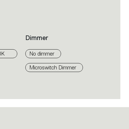
numgebungen, Arbeits- und
Dimmer
0K
No dimmer
Microswitch Dimmer