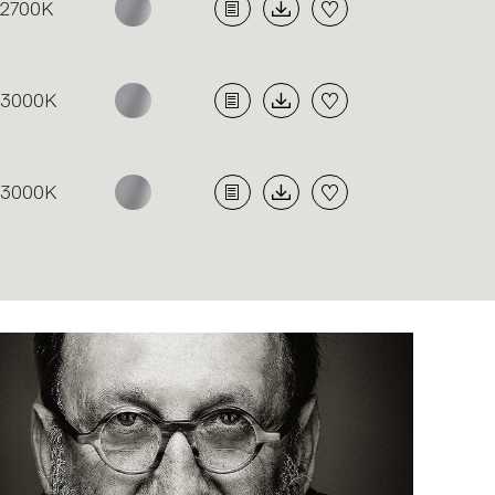
2700K
3000K
3000K
Proj
retto
To
Kitz