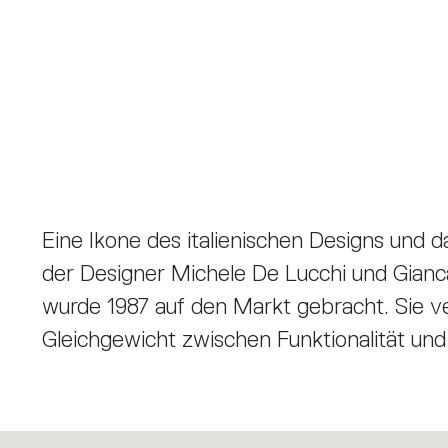
Eine Ikone des italienischen Designs und d
der Designer Michele De Lucchi und Gianc
wurde 1987 auf den Markt gebracht. Sie v
Gleichgewicht zwischen Funktionalität und
Der Leuchtenkopf, der direkt an der Wandha
bei der ikonischen Tischversion in jede R
Schalter am Kopf oder am Rahmen bedient.