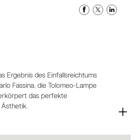
as Ergebnis des Einfallsreichtums
arlo Fassina, die Tolomeo-Lampe
erkörpert das perfekte
 Ästhetik.
Read
lterung befestigt ist, lässt sich wie
more
ichtung bewegen. Sie wird mit einem
 Ein nützliches