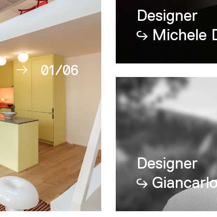
Designer
Michele 
01
/
06
02
03
04
05
Designer
Cascina Galar
06
Giancarlo
/ Serralunga d