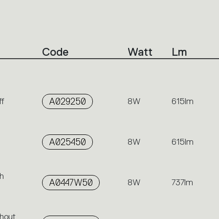
Code
Watt
Lm
ff
A029250
8W
615lm
A025450
8W
615lm
h
A0447W50
8W
737lm
hout