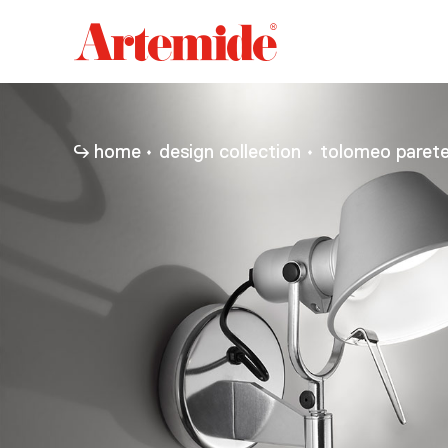
Artemide
home
page
home
design collection
tolomeo paret