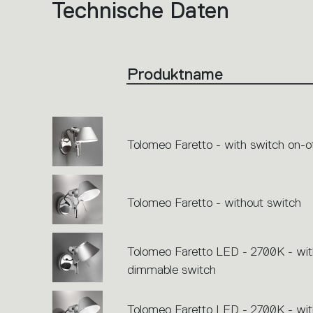
Technische Daten
List
of
product
codes.
Click
on
the
Produktname
single
code
or
icons
to
perform
an
action.
Tolomeo Faretto - with switch on-o
Tolomeo Faretto - without switch
Tolomeo Faretto LED - 2700K - wit
dimmable switch
Tolomeo Faretto LED - 2700K - wit