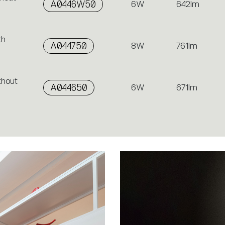
A0446W50
6W
642lm
th
A044750
8W
761lm
thout
A044650
6W
671lm
Projekte
Tolomeo Fa