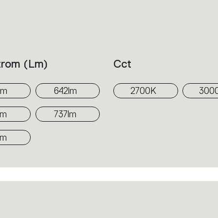
Beleuchtungsinstrument für private Woh
Gaststättenbereiche.
trom (lm)
Cct
lm
642lm
2700K
300
lm
737lm
lm