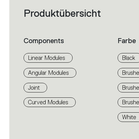
Produktübersicht
Filters
that
group
the
product
properties
within
Components
Farbe
the
family.
Select
the
Linear Modules
Black
filters
to
identify
Angular Modules
Brushe
the
desired
product.
Joint
Brush
Curved Modules
Brushe
White