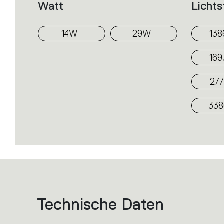
Watt
Licht
14W
29W
138
169
277
338
Technische Daten
List
of
product
codes.