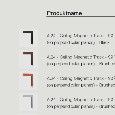
Click
on
the
Produktname
single
code
or
icons
to
perform
an
A.24 - Ceiling Magnetic Track - 90
action.
(on perpendicular planes) - Black
A.24 - Ceiling Magnetic Track - 90
(on perpendicular planes) - Brushe
A.24 - Ceiling Magnetic Track - 90
(on perpendicular planes) - Brushe
A.24 - Ceiling Magnetic Track - 90
(on perpendicular planes) - Brushed