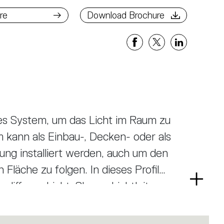
ad Brochure
re
Download Brochure
bles System, um das Licht im Raum zu
m kann als Einbau-, Decken- oder als
sung installiert werden, auch um den
Fläche zu folgen. In dieses Profil
Read
diffuses Licht, Sharp- Lichtleiter
more
 Magnetschiene. A.24 wird dadurch
ur offenen Plattform, um andere