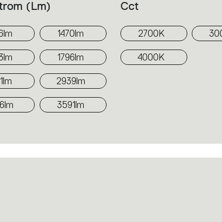
strom (lm)
Cct
6lm
1470lm
2700K
30
3lm
1796lm
4000K
1lm
2939lm
6lm
3591lm