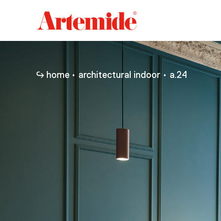
Artemide
home
page
home
architectural indoor
a.24