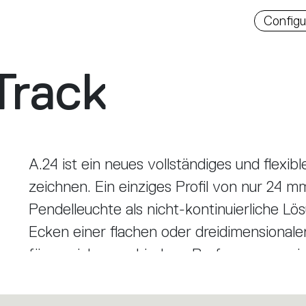
Downlo
Configu
Track
A.24 ist ein neues vollständiges und flexi
zeichnen. Ein einziges Profil von nur 24 m
Pendelleuchte als nicht-kontinuierliche Lö
Ecken einer flachen oder dreidimensionalen 
fügen sich verschiedene Performances ein: 
mit drei Öffnungen oder eine intelligente
nicht nur zum flexiblen System, sondern z