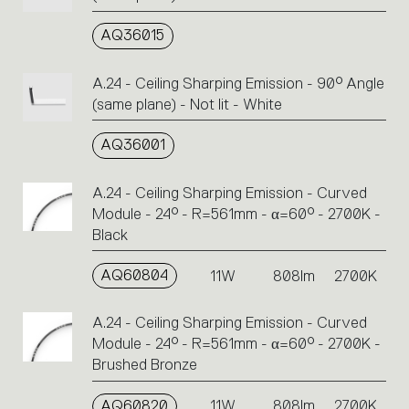
AQ36015
A.24 - Ceiling Sharping Emission - 90° Angle
(same plane) - Not lit - White
AQ36001
A.24 - Ceiling Sharping Emission - Curved
Module - 24° - R=561mm - α=60° - 2700K -
Black
AQ60804
11W
808lm
2700K
A.24 - Ceiling Sharping Emission - Curved
Module - 24° - R=561mm - α=60° - 2700K -
Brushed Bronze
AQ60820
11W
808lm
2700K