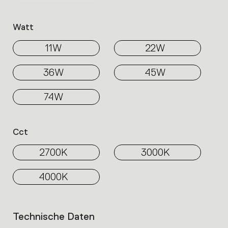
Watt
11W
22W
36W
45W
74W
Cct
2700K
3000K
4000K
Technische Daten
List
of