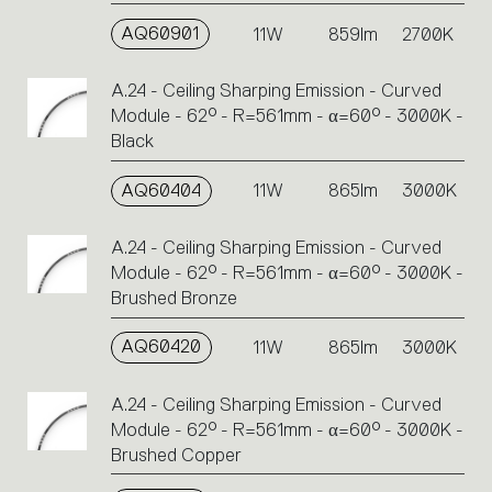
AQ60901
11W
859lm
2700K
A.24 - Ceiling Sharping Emission - Curved
Module - 62° - R=561mm - α=60° - 3000K -
Black
AQ60404
11W
865lm
3000K
A.24 - Ceiling Sharping Emission - Curved
Module - 62° - R=561mm - α=60° - 3000K -
Brushed Bronze
AQ60420
11W
865lm
3000K
A.24 - Ceiling Sharping Emission - Curved
Module - 62° - R=561mm - α=60° - 3000K -
Brushed Copper