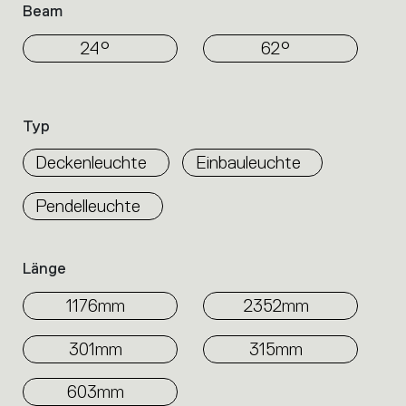
Beam
24°
62°
Typ
Deckenleuchte
Einbauleuchte
Pendelleuchte
Länge
1176mm
2352mm
301mm
315mm
603mm