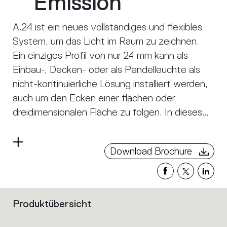
Emission
A.24 ist ein neues vollständiges und flexibles
System, um das Licht im Raum zu zeichnen.
Ein einziges Profil von nur 24 mm kann als
Einbau-, Decken- oder als Pendelleuchte als
nicht-kontinuierliche Lösung installiert werden,
auch um den Ecken einer flachen oder
dreidimensionalen Fläche zu folgen. In dieses
Profil fügen sich verschiedene Performances
ein: diffuses Licht, Sharp- Lichtleiter mit drei
Read
Download Brochure
Öffnungen oder eine intelligente
more
Magnetschiene. A.24 wird dadurch nicht nur
zum flexiblen System, sondern zur offenen
Plattform, um andere Architectural-
Produktübersicht
Filters
Kollektionen unterzubringen. In der
that
Pendelversion können diese Performances
group