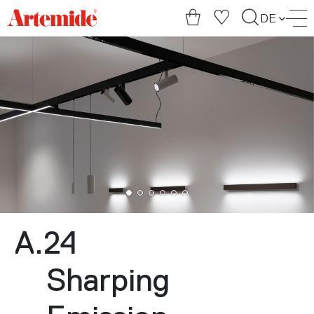
Artemide
DE
home
page
A.24
Sharping