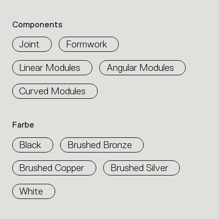
the
durch indirekte Lichtemissionen integriert
product
Components
werden. Die drei Lösungen können sich in
properties
Intervallen wiederholen, um mit größter
within
Joint
Formwork
the
Flexibilität der Architektur und den Funktionen
family.
des Ambientes zu folgen. Die Kompetenz von
Linear Modules
Angular Modules
Select
Artemide offenbart sich nicht nur in der
the
Curved Modules
filters
Lichtqualität, sondern auch in der Fähigkeit von
to
A.24, sich mit elektrischen
identify
Direktverbindungspunkten bis zu 14 Metern frei
the
Farbe
desired
im Raum zu bewegen.
product.
Black
Brushed Bronze
Brushed Copper
Brushed Silver
White