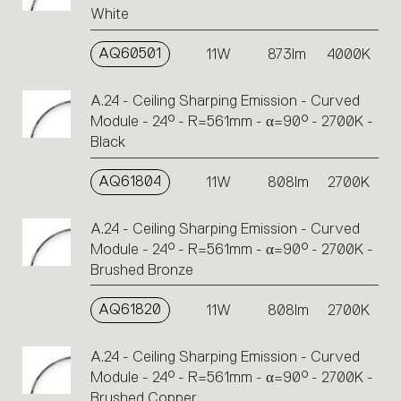
White
AQ60501
11W
873lm
4000K
A.24 - Ceiling Sharping Emission - Curved
Module - 24° - R=561mm - α=90° - 2700K -
Black
AQ61804
11W
808lm
2700K
A.24 - Ceiling Sharping Emission - Curved
Module - 24° - R=561mm - α=90° - 2700K -
Brushed Bronze
AQ61820
11W
808lm
2700K
A.24 - Ceiling Sharping Emission - Curved
Module - 24° - R=561mm - α=90° - 2700K -
Brushed Copper