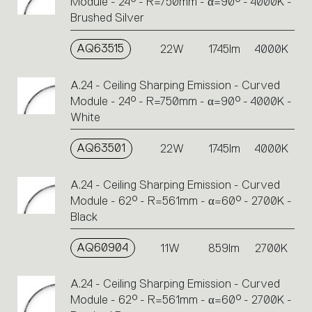
Module - 24° - R=750mm - α=90° - 4000K -
Brushed Silver
AQ63515
22W
1745lm
4000K
A.24 - Ceiling Sharping Emission - Curved
Module - 24° - R=750mm - α=90° - 4000K -
White
AQ63501
22W
1745lm
4000K
A.24 - Ceiling Sharping Emission - Curved
Module - 62° - R=561mm - α=60° - 2700K -
Black
AQ60904
11W
859lm
2700K
A.24 - Ceiling Sharping Emission - Curved
Module - 62° - R=561mm - α=60° - 2700K -