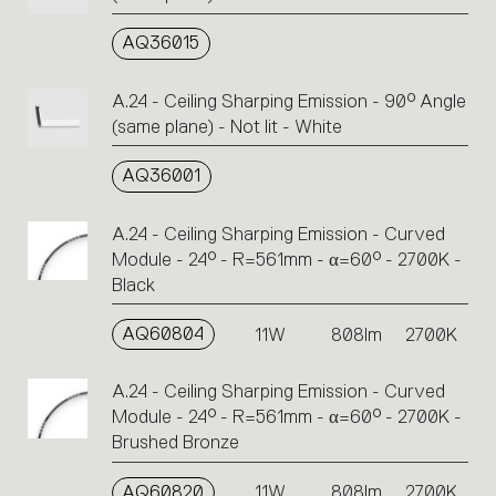
AQ36015
A.24 - Ceiling Sharping Emission - 90° Angle
(same plane) - Not lit - White
AQ36001
A.24 - Ceiling Sharping Emission - Curved
Module - 24° - R=561mm - α=60° - 2700K -
Black
AQ60804
11W
808lm
2700K
A.24 - Ceiling Sharping Emission - Curved
Module - 24° - R=561mm - α=60° - 2700K -
Brushed Bronze
AQ60820
11W
808lm
2700K