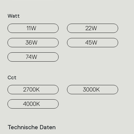
Watt
11W
22W
36W
45W
74W
Cct
2700K
3000K
4000K
Technische Daten
List
of