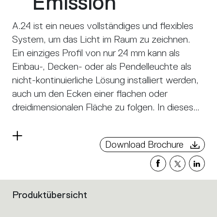
Emission
A.24 ist ein neues vollständiges und flexibles
System, um das Licht im Raum zu zeichnen.
Ein einziges Profil von nur 24 mm kann als
Einbau-, Decken- oder als Pendelleuchte als
nicht-kontinuierliche Lösung installiert werden,
auch um den Ecken einer flachen oder
dreidimensionalen Fläche zu folgen. In dieses
Profil fügen sich verschiedene Performances
ein: diffuses Licht, Sharp- Lichtleiter mit drei
Read
Download Brochure
Öffnungen oder eine intelligente
more
Magnetschiene. A.24 wird dadurch nicht nur
zum flexiblen System, sondern zur offenen
Plattform, um andere Architectural-
Produktübersicht
Filters
Kollektionen unterzubringen. In der
that
Pendelversion können diese Performances
group