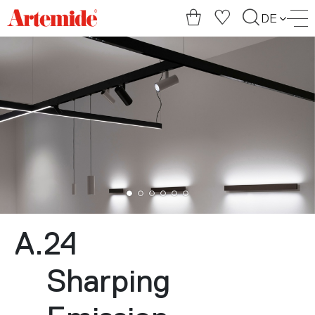
Artemide
DE
home
page
A.24
Sharping