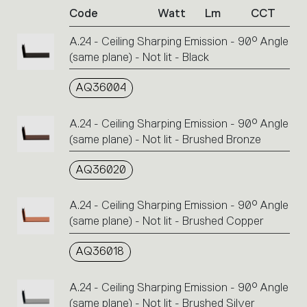
Code
Watt
Lm
CCT
product
codes.
A.24 - Ceiling Sharping Emission - 90° Angle
Click
(same plane) - Not lit - Black
on
the
single
AQ36004
code
or
A.24 - Ceiling Sharping Emission - 90° Angle
icons
(same plane) - Not lit - Brushed Bronze
to
perform
AQ36020
an
action.
A.24 - Ceiling Sharping Emission - 90° Angle
(same plane) - Not lit - Brushed Copper
AQ36018
A.24 - Ceiling Sharping Emission - 90° Angle
(same plane) - Not lit - Brushed Silver