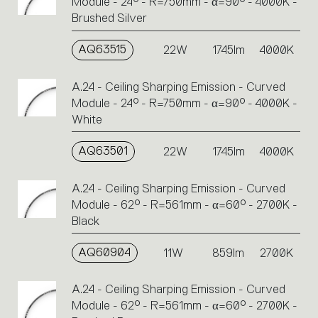
Module - 24° - R=750mm - α=90° - 4000K -
Brushed Silver
AQ63515
22W
1745lm
4000K
A.24 - Ceiling Sharping Emission - Curved
Module - 24° - R=750mm - α=90° - 4000K -
White
AQ63501
22W
1745lm
4000K
A.24 - Ceiling Sharping Emission - Curved
Module - 62° - R=561mm - α=60° - 2700K -
Black
AQ60904
11W
859lm
2700K
A.24 - Ceiling Sharping Emission - Curved
Module - 62° - R=561mm - α=60° - 2700K -