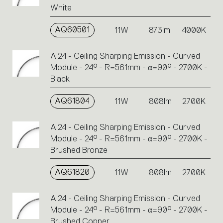
White
AQ60501
11W
873lm
4000K
A.24 - Ceiling Sharping Emission - Curved
Module - 24° - R=561mm - α=90° - 2700K -
Black
AQ61804
11W
808lm
2700K
A.24 - Ceiling Sharping Emission - Curved
Module - 24° - R=561mm - α=90° - 2700K -
Brushed Bronze
AQ61820
11W
808lm
2700K
A.24 - Ceiling Sharping Emission - Curved
Module - 24° - R=561mm - α=90° - 2700K -
Brushed Copper