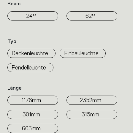
Beam
24°
62°
Typ
Deckenleuchte
Einbauleuchte
Pendelleuchte
Länge
1176mm
2352mm
301mm
315mm
603mm