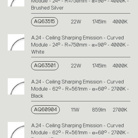
Module - 24° - R=750mm - α=90° - 4000K -
Brushed Silver
AQ63515
22W
1745lm
4000K
A.24 - Ceiling Sharping Emission - Curved
Module - 24° - R=750mm - α=90° - 4000K -
White
AQ63501
22W
1745lm
4000K
A.24 - Ceiling Sharping Emission - Curved
Module - 62° - R=561mm - α=60° - 2700K -
Black
AQ60904
11W
859lm
2700K
A.24 - Ceiling Sharping Emission - Curved
Module - 62° - R=561mm - α=60° - 2700K -