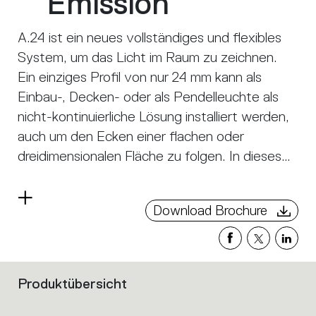
Emission
A.24 ist ein neues vollständiges und flexibles
System, um das Licht im Raum zu zeichnen.
Ein einziges Profil von nur 24 mm kann als
Einbau-, Decken- oder als Pendelleuchte als
nicht-kontinuierliche Lösung installiert werden,
auch um den Ecken einer flachen oder
dreidimensionalen Fläche zu folgen. In dieses
Profil fügen sich verschiedene Performances
ein: diffuses Licht, Sharp- Lichtleiter mit drei
Read
Download Brochure
Öffnungen oder eine intelligente
more
Magnetschiene. A.24 wird dadurch nicht nur
zum flexiblen System, sondern zur offenen
Plattform, um andere Architectural-
Produktübersicht
Filters
Kollektionen unterzubringen. In der
that
Pendelversion können diese Performances
group