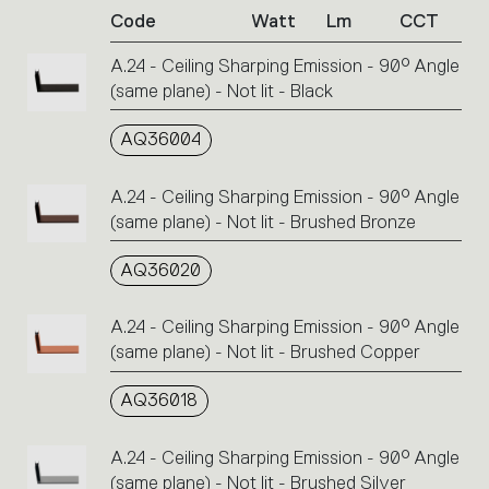
Code
Watt
Lm
CCT
product
codes.
A.24 - Ceiling Sharping Emission - 90° Angle
Click
(same plane) - Not lit - Black
on
the
single
AQ36004
code
or
A.24 - Ceiling Sharping Emission - 90° Angle
icons
(same plane) - Not lit - Brushed Bronze
to
perform
AQ36020
an
action.
A.24 - Ceiling Sharping Emission - 90° Angle
(same plane) - Not lit - Brushed Copper
AQ36018
A.24 - Ceiling Sharping Emission - 90° Angle
(same plane) - Not lit - Brushed Silver