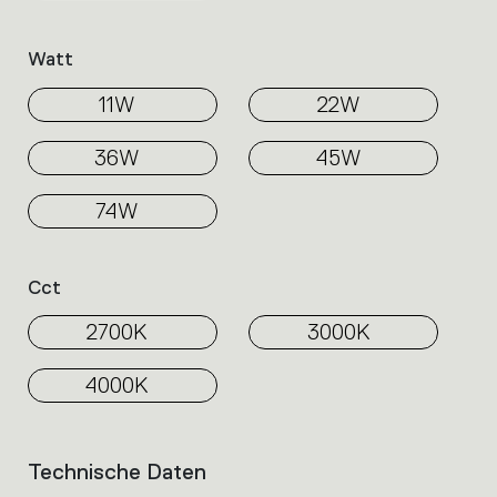
Watt
11W
22W
36W
45W
74W
Cct
2700K
3000K
4000K
Technische Daten
List
of