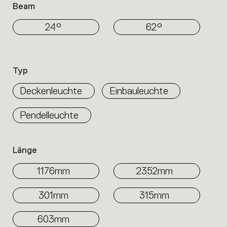
Beam
24°
62°
Typ
Deckenleuchte
Einbauleuchte
Pendelleuchte
Länge
1176mm
2352mm
301mm
315mm
603mm