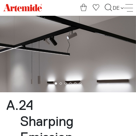
Artemide
DE
home
page
A.24
Sharping