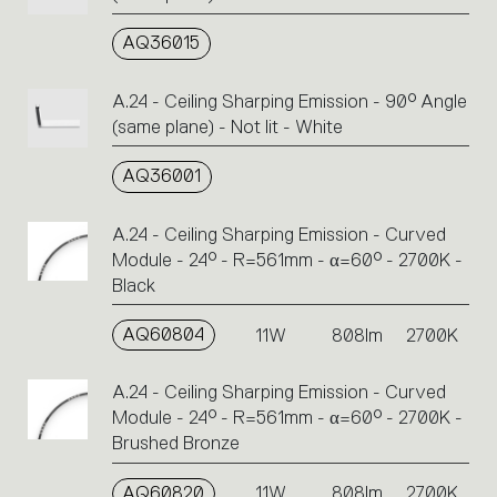
AQ36015
A.24 - Ceiling Sharping Emission - 90° Angle
(same plane) - Not lit - White
AQ36001
A.24 - Ceiling Sharping Emission - Curved
Module - 24° - R=561mm - α=60° - 2700K -
Black
AQ60804
11W
808lm
2700K
A.24 - Ceiling Sharping Emission - Curved
Module - 24° - R=561mm - α=60° - 2700K -
Brushed Bronze
AQ60820
11W
808lm
2700K