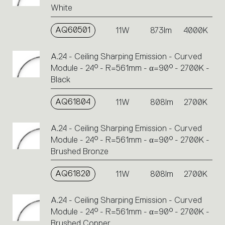
White
AQ60501
11W
873lm
4000K
A.24 - Ceiling Sharping Emission - Curved
Module - 24° - R=561mm - α=90° - 2700K -
Black
AQ61804
11W
808lm
2700K
A.24 - Ceiling Sharping Emission - Curved
Module - 24° - R=561mm - α=90° - 2700K -
Brushed Bronze
AQ61820
11W
808lm
2700K
A.24 - Ceiling Sharping Emission - Curved
Module - 24° - R=561mm - α=90° - 2700K -
Brushed Copper