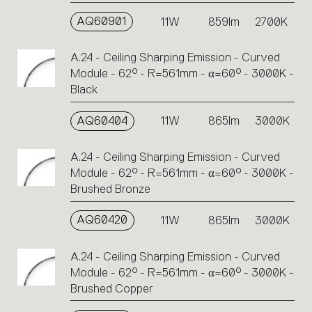
AQ60901
11W
859lm
2700K
A.24 - Ceiling Sharping Emission - Curved
Module - 62° - R=561mm - α=60° - 3000K -
Black
AQ60404
11W
865lm
3000K
A.24 - Ceiling Sharping Emission - Curved
Module - 62° - R=561mm - α=60° - 3000K -
Brushed Bronze
AQ60420
11W
865lm
3000K
A.24 - Ceiling Sharping Emission - Curved
Module - 62° - R=561mm - α=60° - 3000K -
Brushed Copper