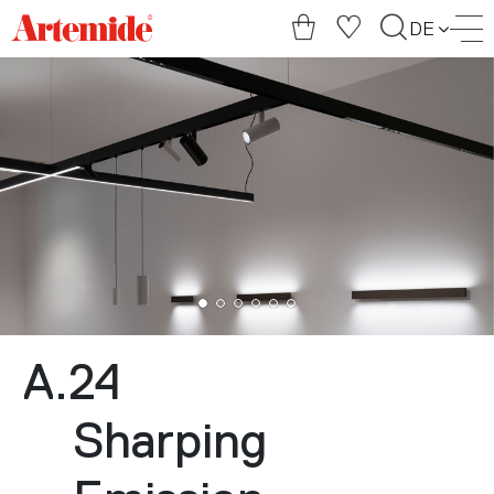
Artemide
DE
home
page
A.24
Sharping