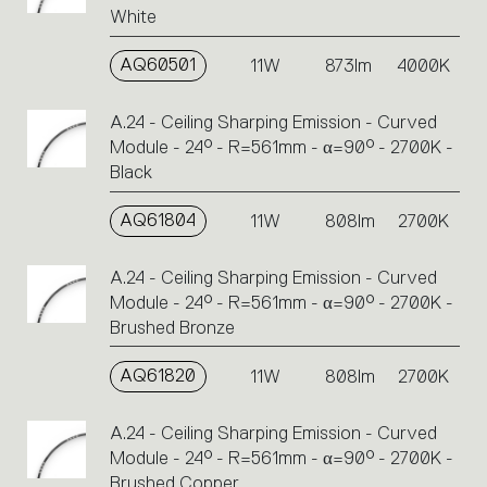
White
AQ60501
11W
873lm
4000K
A.24 - Ceiling Sharping Emission - Curved
Module - 24° - R=561mm - α=90° - 2700K -
Black
AQ61804
11W
808lm
2700K
A.24 - Ceiling Sharping Emission - Curved
Module - 24° - R=561mm - α=90° - 2700K -
Brushed Bronze
AQ61820
11W
808lm
2700K
A.24 - Ceiling Sharping Emission - Curved
Module - 24° - R=561mm - α=90° - 2700K -
Brushed Copper