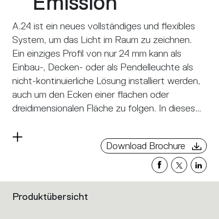
Emission
A.24 ist ein neues vollständiges und flexibles
System, um das Licht im Raum zu zeichnen.
Ein einziges Profil von nur 24 mm kann als
Einbau-, Decken- oder als Pendelleuchte als
nicht-kontinuierliche Lösung installiert werden,
auch um den Ecken einer flachen oder
dreidimensionalen Fläche zu folgen. In dieses
Profil fügen sich verschiedene Performances
ein: diffuses Licht, Sharp- Lichtleiter mit drei
Read
Download Brochure
Öffnungen oder eine intelligente
more
Magnetschiene. A.24 wird dadurch nicht nur
zum flexiblen System, sondern zur offenen
Plattform, um andere Architectural-
Produktübersicht
Filters
Kollektionen unterzubringen. In der
that
Pendelversion können diese Performances
group