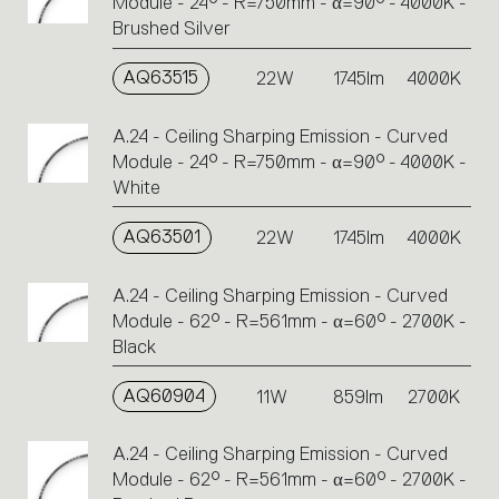
Module - 24° - R=750mm - α=90° - 4000K -
Brushed Silver
AQ63515
22W
1745lm
4000K
A.24 - Ceiling Sharping Emission - Curved
Module - 24° - R=750mm - α=90° - 4000K -
White
AQ63501
22W
1745lm
4000K
A.24 - Ceiling Sharping Emission - Curved
Module - 62° - R=561mm - α=60° - 2700K -
Black
AQ60904
11W
859lm
2700K
A.24 - Ceiling Sharping Emission - Curved
Module - 62° - R=561mm - α=60° - 2700K -