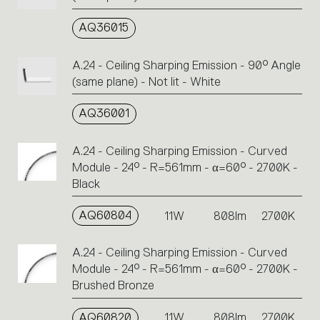
AQ36015
A.24 - Ceiling Sharping Emission - 90° Angle
(same plane) - Not lit - White
AQ36001
A.24 - Ceiling Sharping Emission - Curved
Module - 24° - R=561mm - α=60° - 2700K -
Black
AQ60804
11W
808lm
2700K
A.24 - Ceiling Sharping Emission - Curved
Module - 24° - R=561mm - α=60° - 2700K -
Brushed Bronze
AQ60820
11W
808lm
2700K