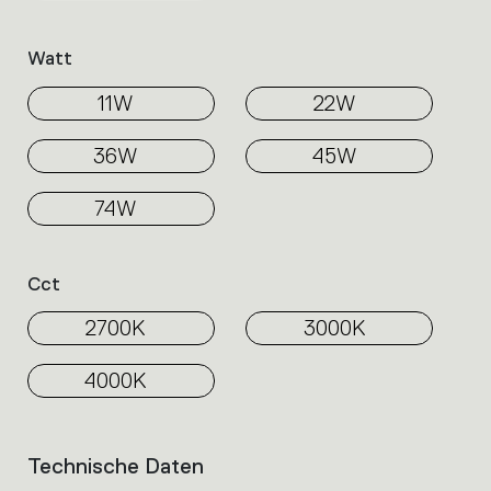
Watt
11W
22W
36W
45W
74W
Cct
2700K
3000K
4000K
Technische Daten
List
of