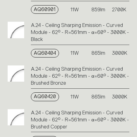
AQ60901
11W
859lm
2700K
A.24 - Ceiling Sharping Emission - Curved
Module - 62° - R=561mm - α=60° - 3000K -
Black
AQ60404
11W
865lm
3000K
A.24 - Ceiling Sharping Emission - Curved
Module - 62° - R=561mm - α=60° - 3000K -
Brushed Bronze
AQ60420
11W
865lm
3000K
A.24 - Ceiling Sharping Emission - Curved
Module - 62° - R=561mm - α=60° - 3000K -
Brushed Copper