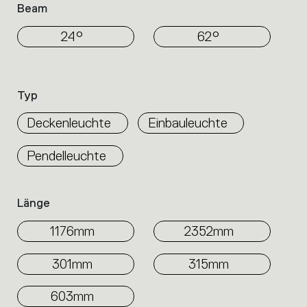
Beam
24°
62°
Typ
Deckenleuchte
Einbauleuchte
Pendelleuchte
Länge
1176mm
2352mm
301mm
315mm
603mm