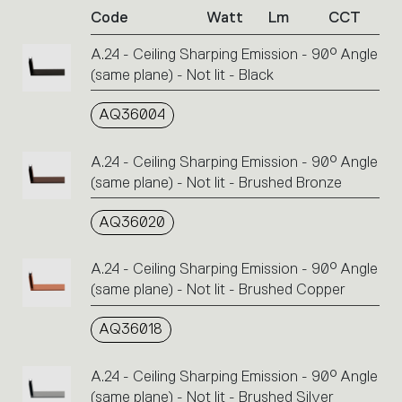
Code
Watt
Lm
CCT
product
codes.
A.24 - Ceiling Sharping Emission - 90° Angle
Click
(same plane) - Not lit - Black
on
the
single
AQ36004
code
or
A.24 - Ceiling Sharping Emission - 90° Angle
icons
(same plane) - Not lit - Brushed Bronze
to
perform
AQ36020
an
action.
A.24 - Ceiling Sharping Emission - 90° Angle
(same plane) - Not lit - Brushed Copper
AQ36018
A.24 - Ceiling Sharping Emission - 90° Angle
(same plane) - Not lit - Brushed Silver