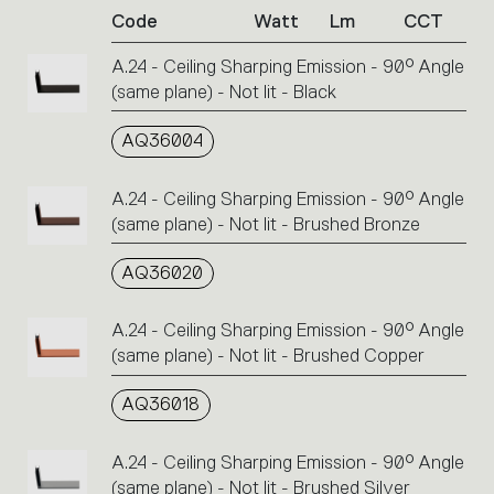
Code
Watt
Lm
CCT
product
codes.
A.24 - Ceiling Sharping Emission - 90° Angle
Click
(same plane) - Not lit - Black
on
the
single
AQ36004
code
or
A.24 - Ceiling Sharping Emission - 90° Angle
icons
(same plane) - Not lit - Brushed Bronze
to
perform
AQ36020
an
action.
A.24 - Ceiling Sharping Emission - 90° Angle
(same plane) - Not lit - Brushed Copper
AQ36018
A.24 - Ceiling Sharping Emission - 90° Angle
(same plane) - Not lit - Brushed Silver