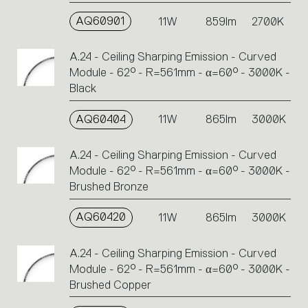
AQ60901
11W
859lm
2700K
A.24 - Ceiling Sharping Emission - Curved
Module - 62° - R=561mm - α=60° - 3000K -
Black
AQ60404
11W
865lm
3000K
A.24 - Ceiling Sharping Emission - Curved
Module - 62° - R=561mm - α=60° - 3000K -
Brushed Bronze
AQ60420
11W
865lm
3000K
A.24 - Ceiling Sharping Emission - Curved
Module - 62° - R=561mm - α=60° - 3000K -
Brushed Copper