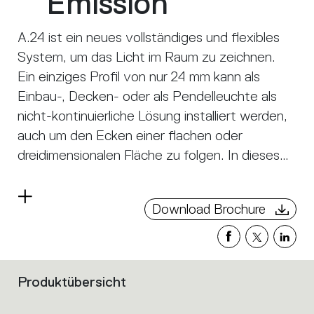
Emission
A.24 ist ein neues vollständiges und flexibles
System, um das Licht im Raum zu zeichnen.
Ein einziges Profil von nur 24 mm kann als
Einbau-, Decken- oder als Pendelleuchte als
nicht-kontinuierliche Lösung installiert werden,
auch um den Ecken einer flachen oder
dreidimensionalen Fläche zu folgen. In dieses
Profil fügen sich verschiedene Performances
ein: diffuses Licht, Sharp- Lichtleiter mit drei
Read
Download Brochure
Öffnungen oder eine intelligente
more
Magnetschiene. A.24 wird dadurch nicht nur
zum flexiblen System, sondern zur offenen
Plattform, um andere Architectural-
Produktübersicht
Filters
Kollektionen unterzubringen. In der
that
Pendelversion können diese Performances
group