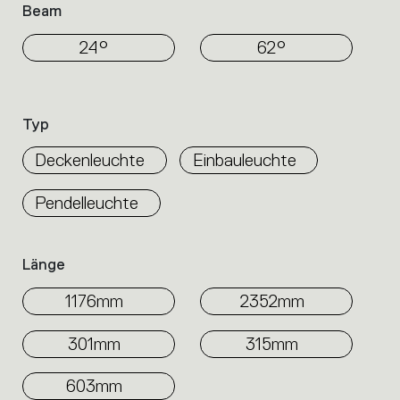
Beam
24°
62°
Typ
Deckenleuchte
Einbauleuchte
Pendelleuchte
Länge
1176mm
2352mm
301mm
315mm
603mm