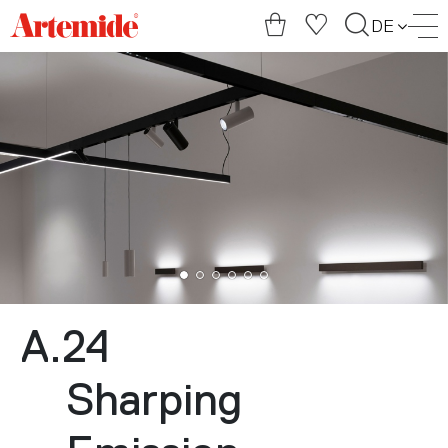
Artemide
DE
home
page
A.24
Sharping