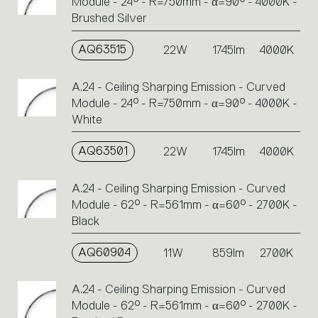
Module - 24° - R=750mm - α=90° - 4000K -
Brushed Silver
AQ63515
22W
1745lm
4000K
A.24 - Ceiling Sharping Emission - Curved
Module - 24° - R=750mm - α=90° - 4000K -
White
AQ63501
22W
1745lm
4000K
A.24 - Ceiling Sharping Emission - Curved
Module - 62° - R=561mm - α=60° - 2700K -
Black
AQ60904
11W
859lm
2700K
A.24 - Ceiling Sharping Emission - Curved
Module - 62° - R=561mm - α=60° - 2700K -