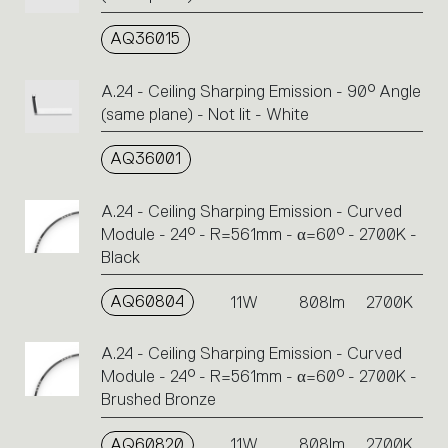
AQ36015
A.24 - Ceiling Sharping Emission - 90° Angle
(same plane) - Not lit - White
AQ36001
A.24 - Ceiling Sharping Emission - Curved
Module - 24° - R=561mm - α=60° - 2700K -
Black
AQ60804
11W
808lm
2700K
A.24 - Ceiling Sharping Emission - Curved
Module - 24° - R=561mm - α=60° - 2700K -
Brushed Bronze
AQ60820
11W
808lm
2700K