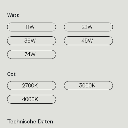
Watt
11W
22W
36W
45W
74W
Cct
2700K
3000K
4000K
Technische Daten
List
of