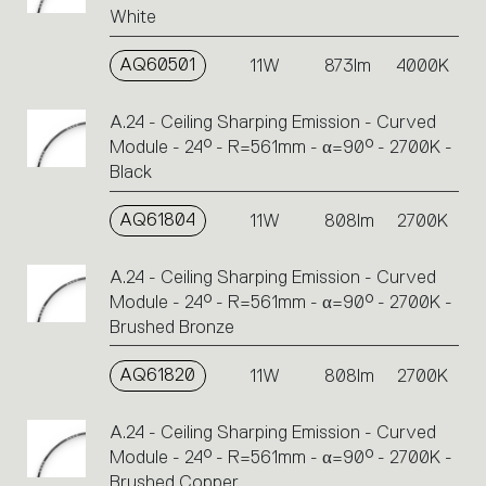
White
AQ60501
11W
873lm
4000K
A.24 - Ceiling Sharping Emission - Curved
Module - 24° - R=561mm - α=90° - 2700K -
Black
AQ61804
11W
808lm
2700K
A.24 - Ceiling Sharping Emission - Curved
Module - 24° - R=561mm - α=90° - 2700K -
Brushed Bronze
AQ61820
11W
808lm
2700K
A.24 - Ceiling Sharping Emission - Curved
Module - 24° - R=561mm - α=90° - 2700K -
Brushed Copper