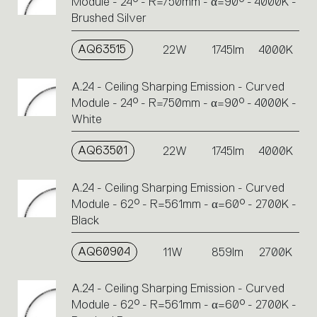
Module - 24° - R=750mm - α=90° - 4000K -
Brushed Silver
AQ63515
22W
1745lm
4000K
A.24 - Ceiling Sharping Emission - Curved
Module - 24° - R=750mm - α=90° - 4000K -
White
AQ63501
22W
1745lm
4000K
A.24 - Ceiling Sharping Emission - Curved
Module - 62° - R=561mm - α=60° - 2700K -
Black
AQ60904
11W
859lm
2700K
A.24 - Ceiling Sharping Emission - Curved
Module - 62° - R=561mm - α=60° - 2700K -