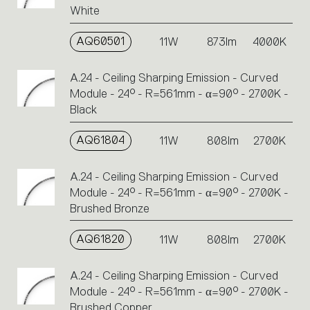
White
AQ60501
11W
873lm
4000K
A.24 - Ceiling Sharping Emission - Curved
Module - 24° - R=561mm - α=90° - 2700K -
Black
AQ61804
11W
808lm
2700K
A.24 - Ceiling Sharping Emission - Curved
Module - 24° - R=561mm - α=90° - 2700K -
Brushed Bronze
AQ61820
11W
808lm
2700K
A.24 - Ceiling Sharping Emission - Curved
Module - 24° - R=561mm - α=90° - 2700K -
Brushed Copper