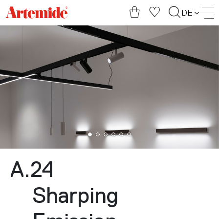
Artemide
DE
home
page
A.24
Sharping