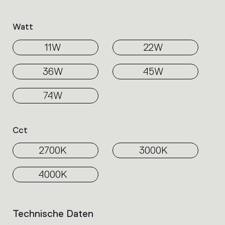
Watt
11W
22W
36W
45W
74W
Cct
2700K
3000K
4000K
Technische Daten
List
of