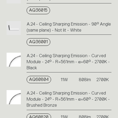
AQ36015
A.24 - Ceiling Sharping Emission - 90° Angle
(same plane) - Not lit - White
AQ36001
A.24 - Ceiling Sharping Emission - Curved
Module - 24° - R=561mm - α=60° - 2700K -
Black
AQ60804
11W
808lm
2700K
A.24 - Ceiling Sharping Emission - Curved
Module - 24° - R=561mm - α=60° - 2700K -
Brushed Bronze
AQ60820
11W
808lm
2700K