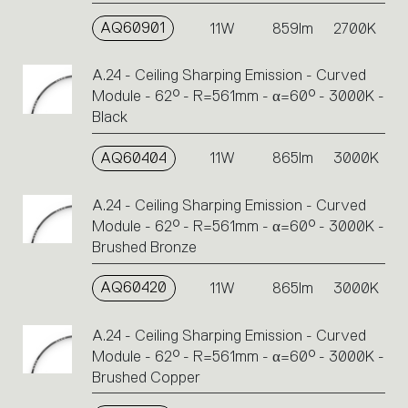
AQ60901
11W
859lm
2700K
A.24 - Ceiling Sharping Emission - Curved
Module - 62° - R=561mm - α=60° - 3000K -
Black
AQ60404
11W
865lm
3000K
A.24 - Ceiling Sharping Emission - Curved
Module - 62° - R=561mm - α=60° - 3000K -
Brushed Bronze
AQ60420
11W
865lm
3000K
A.24 - Ceiling Sharping Emission - Curved
Module - 62° - R=561mm - α=60° - 3000K -
Brushed Copper