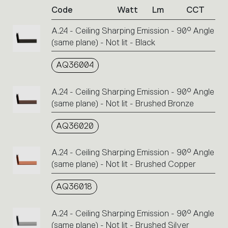
Code
Watt
Lm
CCT
product
codes.
A.24 - Ceiling Sharping Emission - 90° Angle
Click
(same plane) - Not lit - Black
on
the
single
AQ36004
code
or
A.24 - Ceiling Sharping Emission - 90° Angle
icons
(same plane) - Not lit - Brushed Bronze
to
perform
AQ36020
an
action.
A.24 - Ceiling Sharping Emission - 90° Angle
(same plane) - Not lit - Brushed Copper
AQ36018
A.24 - Ceiling Sharping Emission - 90° Angle
(same plane) - Not lit - Brushed Silver