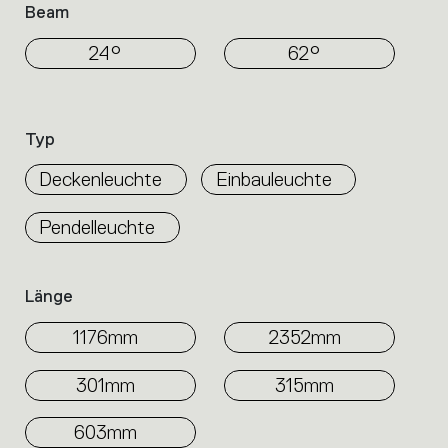
Beam
24°
62°
Typ
Deckenleuchte
Einbauleuchte
Pendelleuchte
Länge
1176mm
2352mm
301mm
315mm
603mm