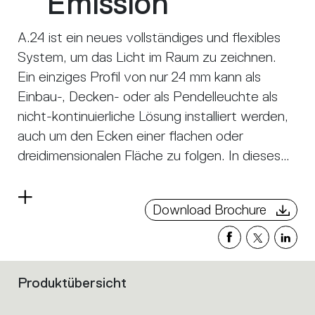
Emission
A.24 ist ein neues vollständiges und flexibles
System, um das Licht im Raum zu zeichnen.
Ein einziges Profil von nur 24 mm kann als
Einbau-, Decken- oder als Pendelleuchte als
nicht-kontinuierliche Lösung installiert werden,
auch um den Ecken einer flachen oder
dreidimensionalen Fläche zu folgen. In dieses
Profil fügen sich verschiedene Performances
ein: diffuses Licht, Sharp- Lichtleiter mit drei
Read
Download Brochure
Öffnungen oder eine intelligente
more
Magnetschiene. A.24 wird dadurch nicht nur
zum flexiblen System, sondern zur offenen
Plattform, um andere Architectural-
Produktübersicht
Filters
Kollektionen unterzubringen. In der
that
Pendelversion können diese Performances
group