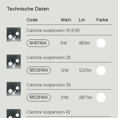
Technische Daten
List
of
Code
Watt
Lm
Farbe
product
codes.
Castore suspension 14 (E14)
Click
on
the
1045110A
5W
402lm
single
code
Castore suspension 25
or
icons
to
1053010A
12W
1227lm
perform
an
Castore suspension 35
action.
1052010A
21W
2077lm
Castore suspension 42