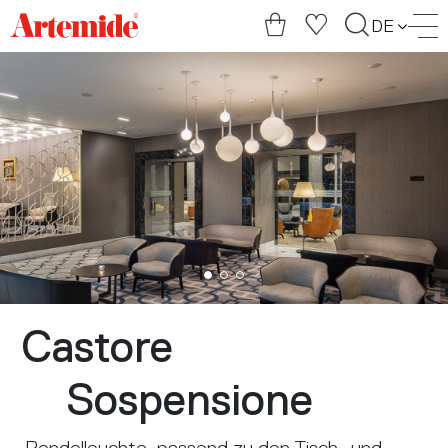
Artemide
DE
home
page
Castore
Sospensione