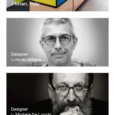
06
/ Milan, Italy
07
08
09
10
11
Designer
Huub Ubbens
Designer
Michele De Lucchi