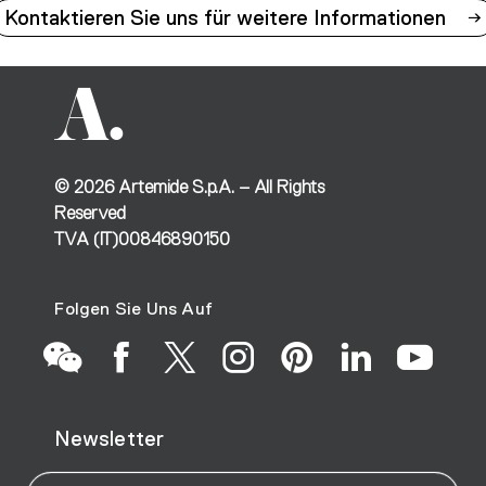
Kontaktieren Sie uns für weitere Informationen
©
2026
Artemide S.p.A. – All Rights
Reserved
TVA (IT)00846890150
Folgen Sie Uns Auf
Go
Go
Go
Go
Go
Go
Go
Newsletter
to
to
to
to
to
to
to