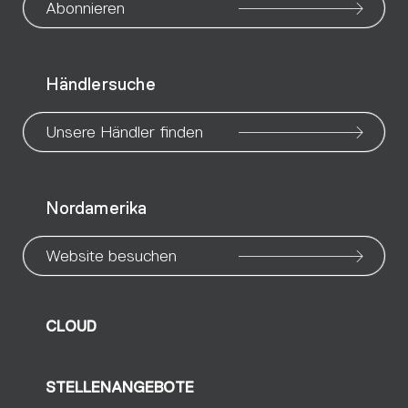
our
our
our
our
our
our
ou
Abonnieren
WeChat
Facebook
X
Instagram
Pinteres
Linke
Yo
Händlersuche
page
page
page
page
page
page
pa
Unsere Händler finden
Nordamerika
Website besuchen
CLOUD
STELLENANGEBOTE