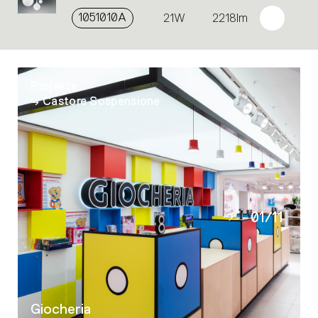
1051010A
21W
2218lm
Projekte
Castore Sospensione
01
/
11
02
03
04
05
Giocheria