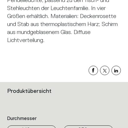
Pendelleuchte, passend zu den Tisch- und
Stehleuchten der Leuchtenfamilie. In vier
Größen erhältlich. Materialien: Deckenrosette
und Stab aus thermoplastischem Harz; Schirm
aus mundgeblasenem Glas. Diffuse
Lichtverteilung.
Produktübersicht
Filters
that
group
the
product
Durchmesser
properties
within