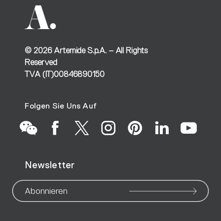
©
2026
Artemide S.p.A. – All Rights
Reserved
TVA (IT)00846890150
Folgen Sie Uns Auf
Go
Go
Go
Go
Go
Go
Go
Newsletter
to
to
to
to
to
to
to
our
our
our
our
our
our
ou
Abonnieren
WeChat
Facebook
X
Instagram
Pinteres
Linke
Yo