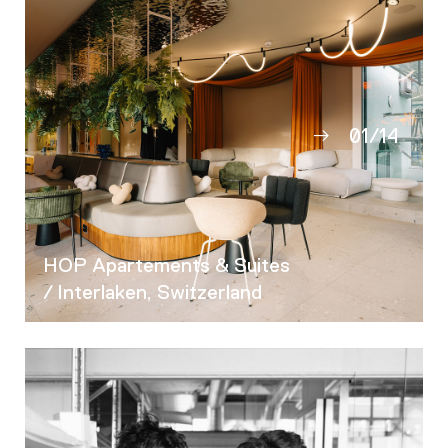
01
/
14
02
03
04
05
HOP Apartements & Suites
06
/ Interlaken, Switzerland
07
08
09
10
11