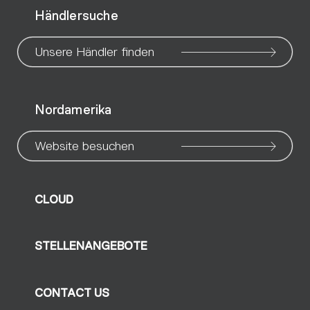
Händlersuche
page
page
page
page
page
page
pa
Unsere Händler finden
Nordamerika
Website besuchen
CLOUD
STELLENANGEBOTE
CONTACT US