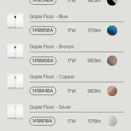
1410340A
17W
903lm
Gople Floor - Blue
1410050A
17W
1176lm
Gople Floor - Bronze
1410060A
17W
903lm
Gople Floor - Copper
1410040A
17W
903lm
Gople Floor - Silver
1410010A
17W
1176lm