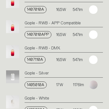
1407010A
16,5W
547lm
Gople - RWB - APP Compatible
1407010APP
16,5W
547lm
Gople - RWB - DMX
1407110A
16,5W
547lm
Gople - Silver
1405010A
17W
1176lm
Gople - White