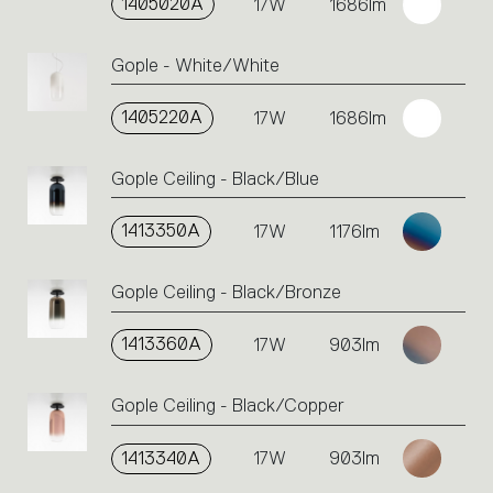
1405020A
17W
1686lm
Gople - White/White
1405220A
17W
1686lm
Gople Ceiling - Black/Blue
1413350A
17W
1176lm
Gople Ceiling - Black/Bronze
1413360A
17W
903lm
Gople Ceiling - Black/Copper
1413340A
17W
903lm