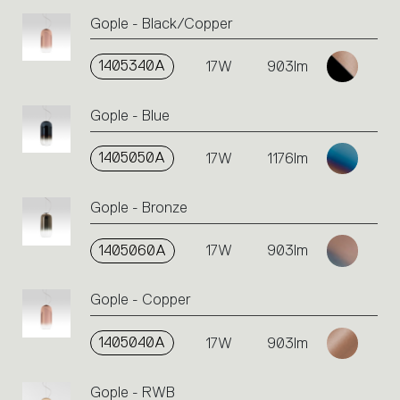
an
Gople - Black/Copper
action.
1405340A
17W
903lm
Gople - Blue
1405050A
17W
1176lm
Gople - Bronze
1405060A
17W
903lm
Gople - Copper
1405040A
17W
903lm
Gople - RWB