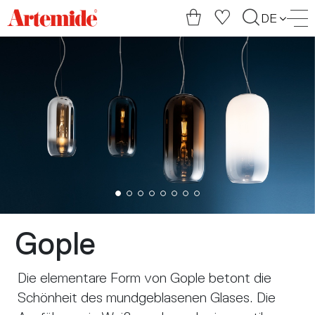
Artemide
DE
home
page
Gople
Die elementare Form von Gople betont die
Schönheit des mundgeblasenen Glases. Die