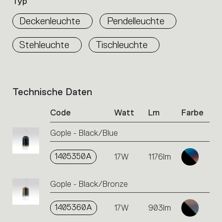
Typ
Deckenleuchte
Pendelleuchte
Stehleuchte
Tischleuchte
Technische Daten
List
of
Code
Watt
Lm
Farbe
product
codes.
Gople - Black/Blue
Click
on
the
1405350A
17W
1176lm
single
code
Gople - Black/Bronze
or
icons
to
1405360A
17W
903lm
perform