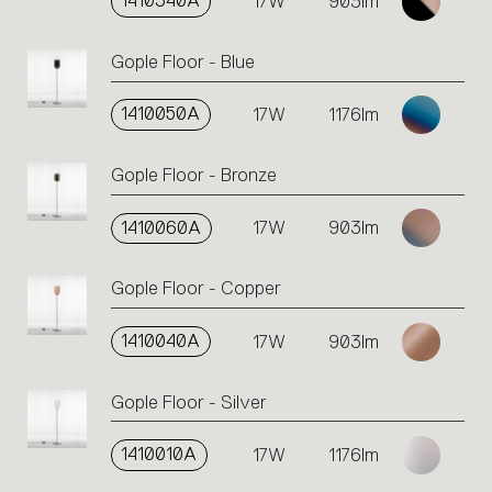
1410340A
17W
903lm
Gople Floor - Blue
1410050A
17W
1176lm
Gople Floor - Bronze
1410060A
17W
903lm
Gople Floor - Copper
1410040A
17W
903lm
Gople Floor - Silver
1410010A
17W
1176lm