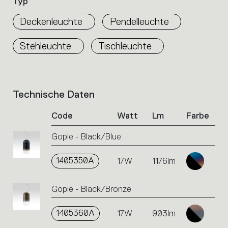
Typ
Deckenleuchte
Pendelleuchte
Stehleuchte
Tischleuchte
Technische Daten
List
of
Code
Watt
Lm
Farbe
product
codes.
Gople - Black/Blue
Click
on
the
1405350A
17W
1176lm
single
code
Gople - Black/Bronze
or
icons
to
1405360A
17W
903lm
perform