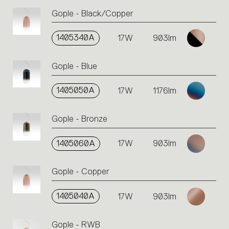
an
Gople - Black/Copper
action.
1405340A
17W
903lm
Gople - Blue
1405050A
17W
1176lm
Gople - Bronze
1405060A
17W
903lm
Gople - Copper
1405040A
17W
903lm
Gople - RWB