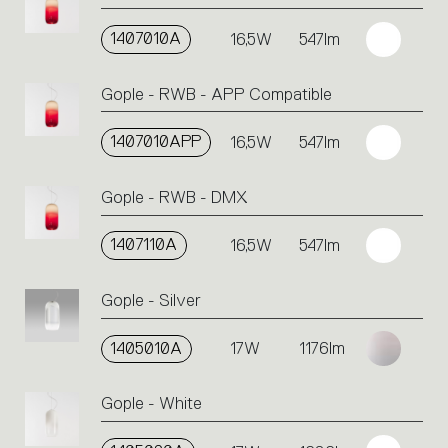
1407010A
16,5W
547lm
Gople - RWB - APP Compatible
1407010APP
16,5W
547lm
Gople - RWB - DMX
1407110A
16,5W
547lm
Gople - Silver
1405010A
17W
1176lm
Gople - White