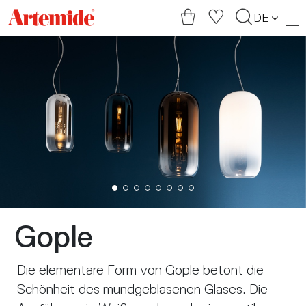
Artemide
DE
home
page
Gople
Die elementare Form von Gople betont die
Schönheit des mundgeblasenen Glases. Die