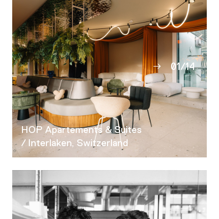
01
/
14
02
03
04
05
HOP Apartements & Suites
06
/ Interlaken, Switzerland
07
08
09
10
11