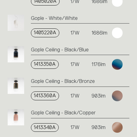
1405020A
17W
1686lm
Gople - White/White
1405220A
17W
1686lm
Gople Ceiling - Black/Blue
1413350A
17W
1176lm
Gople Ceiling - Black/Bronze
1413360A
17W
903lm
Gople Ceiling - Black/Copper
1413340A
17W
903lm