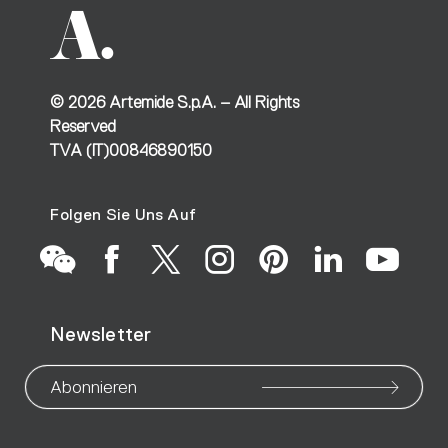
©
2026
Artemide S.p.A. – All Rights
Reserved
TVA (IT)00846890150
Folgen Sie Uns Auf
Go
Go
Go
Go
Go
Go
Go
Newsletter
to
to
to
to
to
to
to
our
our
our
our
our
our
ou
Abonnieren
WeChat
Facebook
X
Instagram
Pinteres
Linke
Yo