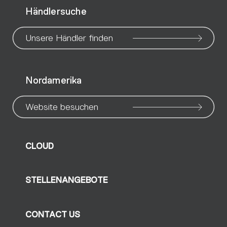
Händlersuche
page
page
page
page
page
page
pa
Unsere Händler finden
Nordamerika
Website besuchen
CLOUD
STELLENANGEBOTE
CONTACT US