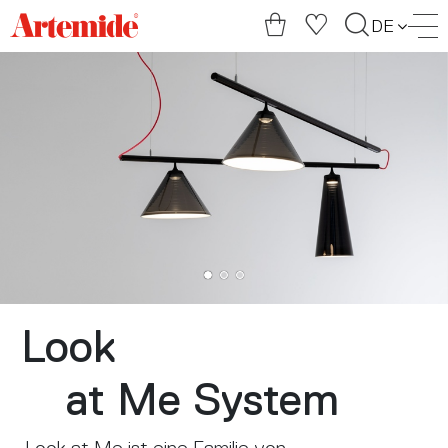
Artemide
DE
home
page
Look
at Me System