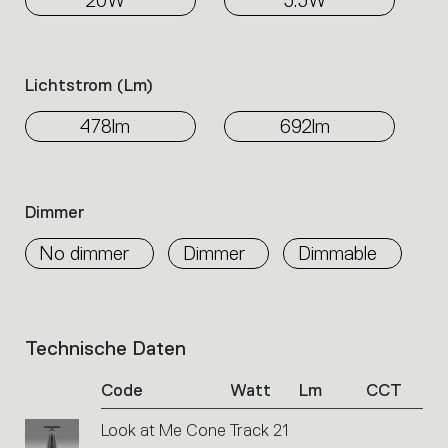
Lichtstrom (lm)
478lm
692lm
Dimmer
No dimmer
Dimmer
Dimmable
Technische Daten
List
of
Code
Watt
Lm
CCT
product
codes.
Look at Me Cone Track 21
Click