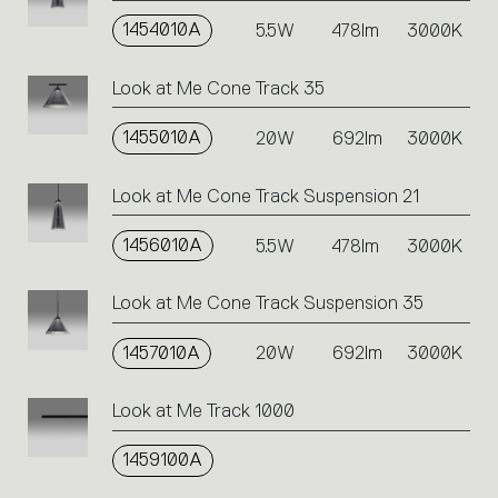
on
1454010A
the
5.5W
478lm
3000K
single
code
Look at Me Cone Track 35
or
icons
1455010A
20W
692lm
3000K
to
perform
an
Look at Me Cone Track Suspension 21
action.
1456010A
5.5W
478lm
3000K
Look at Me Cone Track Suspension 35
1457010A
20W
692lm
3000K
Look at Me Track 1000
1459100A