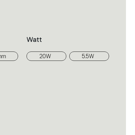
ermöglicht die Lichtemission.
ert, um das Profil stufenförmig
körper mit Lichtstreifen zu
Watt
mm
20W
5.5W