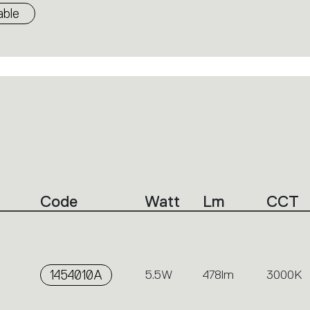
ble
Code
Watt
Lm
CCT
1454010A
5.5W
478lm
3000K