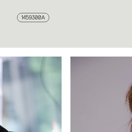
1459300A