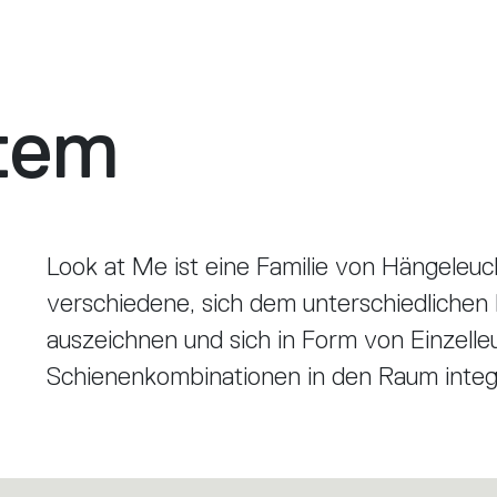
tem
Look at Me ist eine Familie von Hängeleuc
verschiedene, sich dem unterschiedlichen
auszeichnen und sich in Form von Einzelle
Schienenkombinationen in den Raum integ
Unentbehrliche Elemente, die perfekt auf 
ausgelegt sind. Das von der LED-Quelle a
Kegelinneren gesteuert, der von der Primä