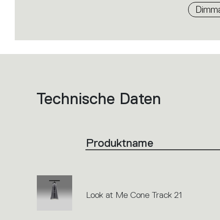
Dimma
Technische Daten
List
of
product
codes.
Click
on
the
Produktname
single
code
or
icons
to
perform
an
action.
Look at Me Cone Track 21