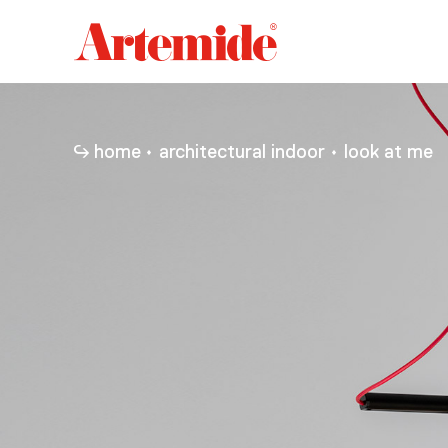
Artemide
home
page
home
architectural indoor
look at me