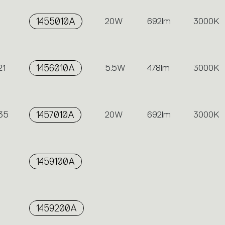
1455010A
20W
692lm
3000K
21
1456010A
5.5W
478lm
3000K
 35
1457010A
20W
692lm
3000K
1459100A
1459200A