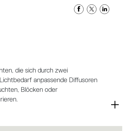
hten, die sich durch zwei
 Lichtbedarf anpassende Diffusoren
uchten, Blöcken oder
rieren.
Read
maximale Effizienz und Lichtkomfort
more
bgegebene Licht wird im
rlinse abgegebene Strahl fällt genau