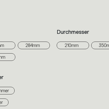
auf die Oberfläche der unteren Linse und 
Das Licht wird im Diffusor präzise projekti
aufzufangen und den dunklen Beleuchtungs
Durchmesser
erhellen.
mm
284mm
210mm
350
mm
er
mmer
er