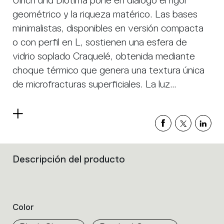
Ulrich und Diotima pone en diálogo el rigor
geométrico y la riqueza matérico. Las bases
minimalistas, disponibles en versión compacta
o con perfil en L, sostienen una esfera de
vidrio soplado Craquelé, obtenida mediante
choque térmico que genera una textura única
de microfracturas superficiales. La luz
atraviesa el vidrio, animando la superficie y
proyectando delicados reflejos en el espacio.
Read
La integración de LED a tensión de red reduce
more
el volumen y optimiza los componentes,
manteniendo una alta calidad lumínica. Es una
Descripción del producto
Filters
colección que equilibra esencialidad formal y
that
group
expresividad decorativa.
the
product
Color
properties
within