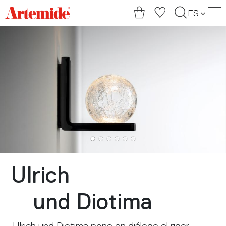
Artemide
ES
home
page
Ulrich
und Diotima