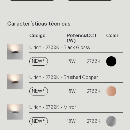
Características técnicas
List
of
Código
Potencia
CCT
Color
product
(W)
codes.
Ulrich - 2700K - Black Glossy
Click
on
the
NEW*
15W
2700K
single
code
Ulrich - 2700K - Brushed Copper
or
icons
to
NEW*
15W
2700K
perform
an
Ulrich - 2700K - Mirror
action.
NEW*
15W
2700K