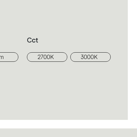
 y expresividad decorativa.
Cct
mm
2700K
3000K