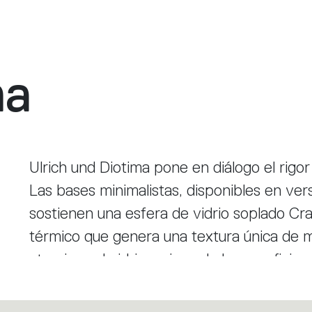
ma
Ulrich und Diotima pone en diálogo el rigor
Las bases minimalistas, disponibles en ver
sostienen una esfera de vidrio soplado C
térmico que genera una textura única de mi
atraviesa el vidrio, animando la superficie
el espacio. La integración de LED a tensió
optimiza los componentes, manteniendo una