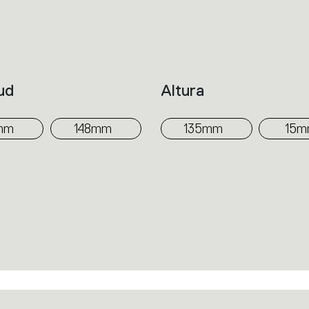
colección que equilibra esencialidad formal
ud
Altura
mm
148mm
135mm
15