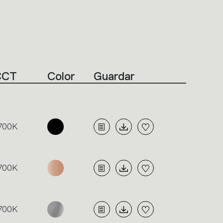
CCT
Color
Guardar
700K
700K
700K