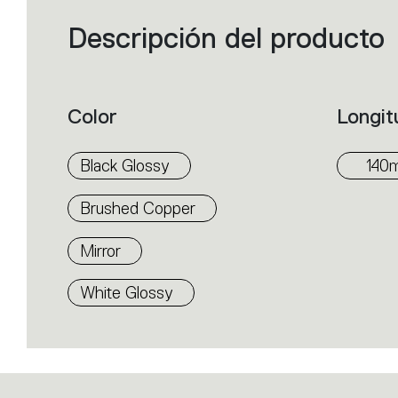
Descripción del producto
Filters
that
group
the
product
properties
within
Color
Longit
the
family.
Select
the
Black Glossy
140
filters
to
identify
Brushed Copper
the
desired
product.
Mirror
White Glossy