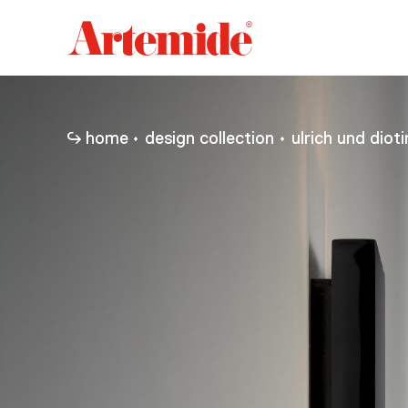
Artemide
home
page
home
design collection
ulrich und diot