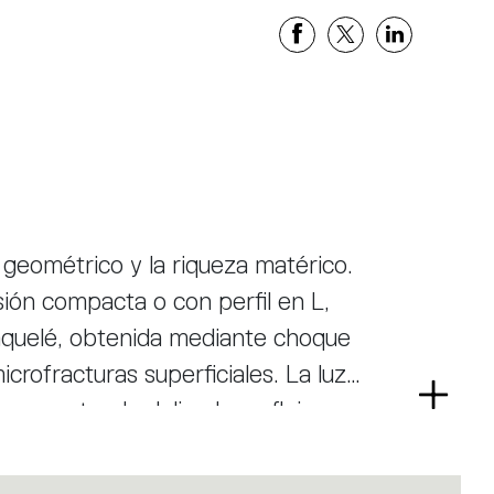
 geométrico y la riqueza matérico.
sión compacta o con perfil en L,
raquelé, obtenida mediante choque
crofracturas superficiales. La luz
Read
 y proyectando delicados reflejos en
more
n de red reduce el volumen y
 alta calidad lumínica. Es una