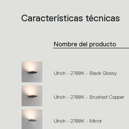
Características técnicas
List
of
product
codes.
Click
on
the
Nombre del producto
single
code
or
icons
to
perform
an
action.
Ulrich - 2700K - Black Glossy
Ulrich - 2700K - Brushed Copper
Ulrich - 2700K - Mirror