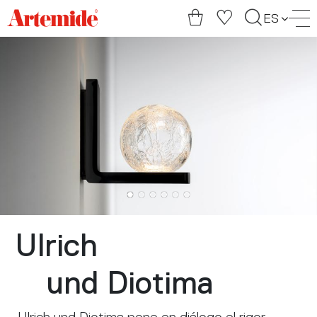
Artemide
ES
home
page
Ulrich
und Diotima