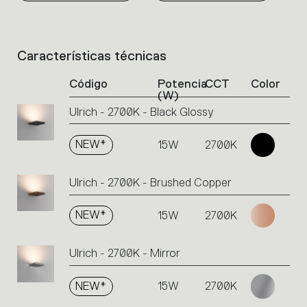
Características técnicas
List
of
Código
Potencia
CCT
Color
product
(W)
codes.
Ulrich - 2700K - Black Glossy
Click
on
the
NEW*
15W
2700K
single
code
Ulrich - 2700K - Brushed Copper
or
icons
to
NEW*
15W
2700K
perform
an
Ulrich - 2700K - Mirror
action.
NEW*
15W
2700K