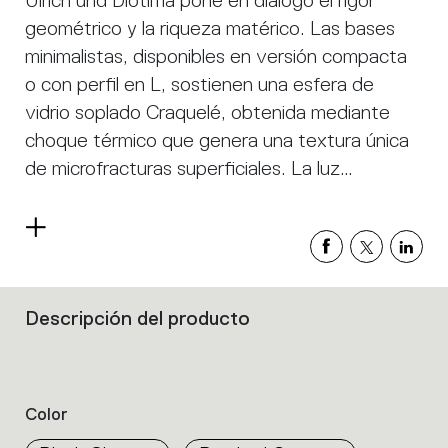
Ulrich und Diotima pone en diálogo el rigor
geométrico y la riqueza matérico. Las bases
minimalistas, disponibles en versión compacta
o con perfil en L, sostienen una esfera de
vidrio soplado Craquelé, obtenida mediante
choque térmico que genera una textura única
de microfracturas superficiales. La luz
atraviesa el vidrio, animando la superficie y
proyectando delicados reflejos en el espacio.
Read
La integración de LED a tensión de red reduce
more
el volumen y optimiza los componentes,
manteniendo una alta calidad lumínica. Es una
Descripción del producto
Filters
colección que equilibra esencialidad formal y
that
group
expresividad decorativa.
the
product
Color
properties
within