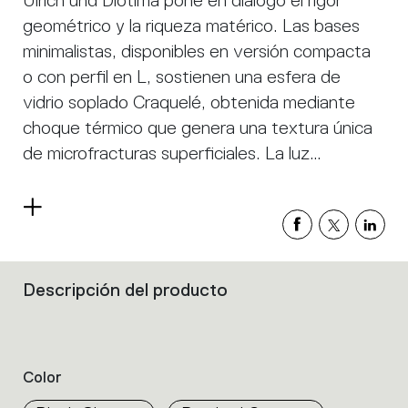
Ulrich und Diotima pone en diálogo el rigor
geométrico y la riqueza matérico. Las bases
minimalistas, disponibles en versión compacta
o con perfil en L, sostienen una esfera de
vidrio soplado Craquelé, obtenida mediante
choque térmico que genera una textura única
de microfracturas superficiales. La luz
atraviesa el vidrio, animando la superficie y
proyectando delicados reflejos en el espacio.
Read
La integración de LED a tensión de red reduce
more
el volumen y optimiza los componentes,
manteniendo una alta calidad lumínica. Es una
Descripción del producto
Filters
colección que equilibra esencialidad formal y
that
group
expresividad decorativa.
the
product
Color
properties
within