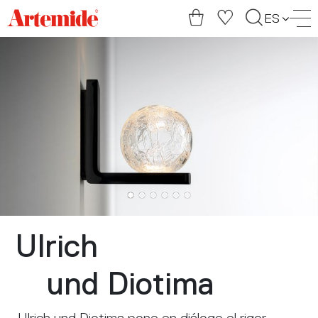
Artemide
ES
home
page
Ulrich
und Diotima