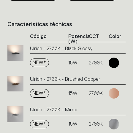
Características técnicas
List
of
Código
Potencia
CCT
Color
product
(W)
codes.
Ulrich - 2700K - Black Glossy
Click
on
the
NEW*
15W
2700K
single
code
Ulrich - 2700K - Brushed Copper
or
icons
to
NEW*
15W
2700K
perform
an
Ulrich - 2700K - Mirror
action.
NEW*
15W
2700K