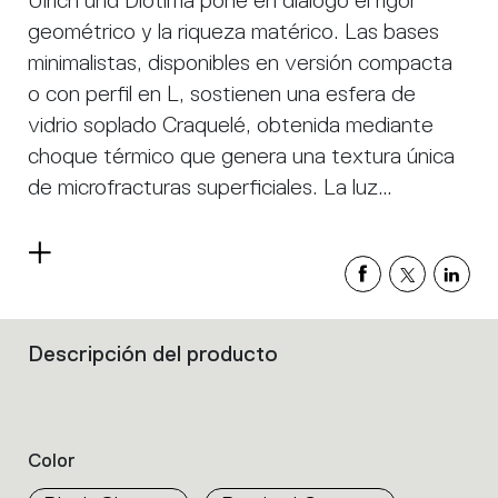
Ulrich und Diotima pone en diálogo el rigor
geométrico y la riqueza matérico. Las bases
minimalistas, disponibles en versión compacta
o con perfil en L, sostienen una esfera de
vidrio soplado Craquelé, obtenida mediante
choque térmico que genera una textura única
de microfracturas superficiales. La luz
atraviesa el vidrio, animando la superficie y
proyectando delicados reflejos en el espacio.
Read
La integración de LED a tensión de red reduce
more
el volumen y optimiza los componentes,
manteniendo una alta calidad lumínica. Es una
Descripción del producto
Filters
colección que equilibra esencialidad formal y
that
group
expresividad decorativa.
the
product
Color
properties
within