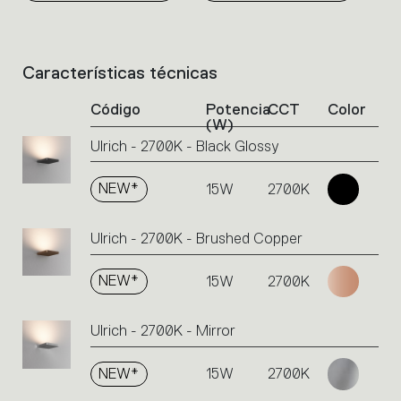
Características técnicas
List
of
Código
Potencia
CCT
Color
product
(W)
codes.
Ulrich - 2700K - Black Glossy
Click
on
the
NEW*
15W
2700K
single
code
Ulrich - 2700K - Brushed Copper
or
icons
to
NEW*
15W
2700K
perform
an
Ulrich - 2700K - Mirror
action.
NEW*
15W
2700K