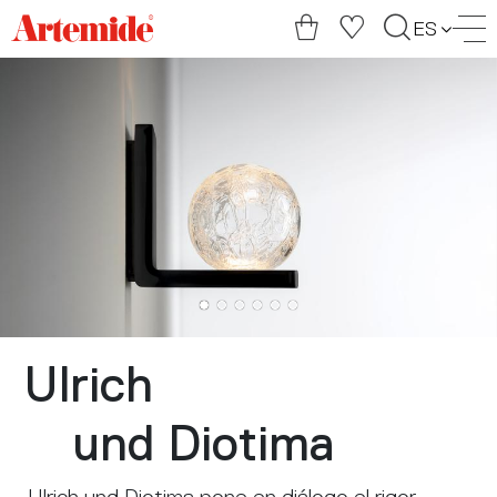
Artemide
ES
home
page
Ulrich
und Diotima