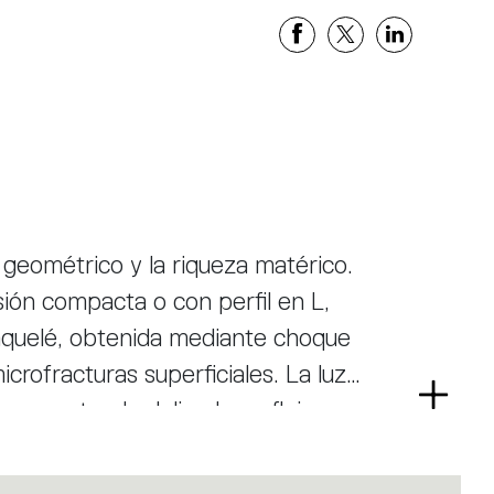
 geométrico y la riqueza matérico.
sión compacta o con perfil en L,
raquelé, obtenida mediante choque
crofracturas superficiales. La luz
Read
 y proyectando delicados reflejos en
more
n de red reduce el volumen y
 alta calidad lumínica. Es una