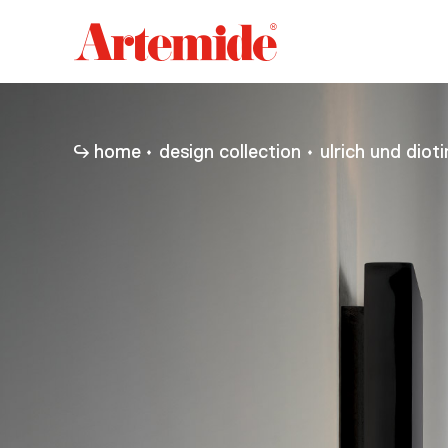
Artemide
home
page
home
design collection
ulrich und diot