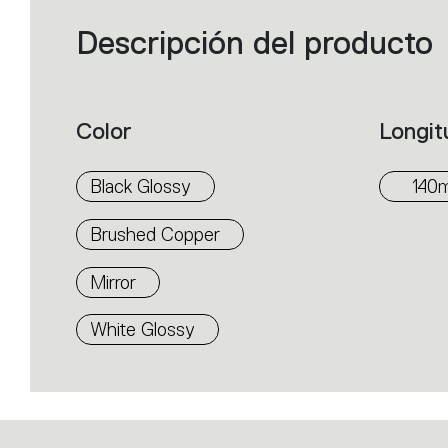
Descripción del producto
Filters
that
group
the
product
properties
within
Color
Longit
the
family.
Select
the
Black Glossy
140
filters
to
identify
Brushed Copper
the
desired
product.
Mirror
White Glossy