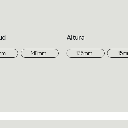
colección que equilibra esencialidad formal
ud
Altura
mm
148mm
135mm
15