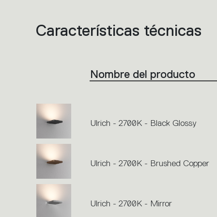
Características técnicas
List
of
product
codes.
Click
on
the
Nombre del producto
single
code
or
icons
to
perform
an
action.
Ulrich - 2700K - Black Glossy
Ulrich - 2700K - Brushed Copper
Ulrich - 2700K - Mirror