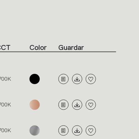
CCT
Color
Guardar
700K
700K
700K