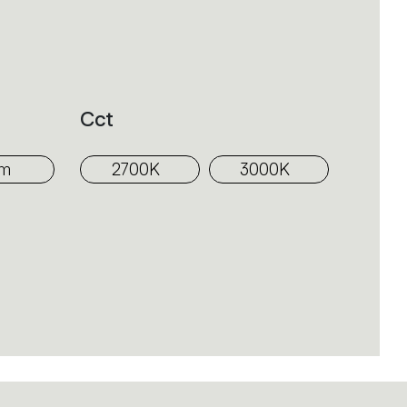
 y expresividad decorativa.
Cct
mm
2700K
3000K