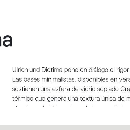
ma
Ulrich und Diotima pone en diálogo el rigor
Las bases minimalistas, disponibles en ver
sostienen una esfera de vidrio soplado C
térmico que genera una textura única de mi
atraviesa el vidrio, animando la superficie
el espacio. La integración de LED a tensió
optimiza los componentes, manteniendo una