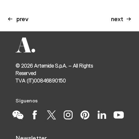
prev
next
©
2026
Artemide S.p.A. – All Rights
Reserved
TVA (IT)00846890150
Síguenos
Go
Go
Go
Go
Go
Go
Go
Newsletter