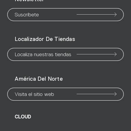
to
to
to
to
to
to
to
our
our
our
our
our
our
ou
Suscríbete
WeChat
Facebook
X
Instagram
Pinteres
Linke
Yo
Localizador De Tiendas
page
page
page
page
page
page
pa
Localiza nuestras tiendas
América Del Norte
Visita el sitio web
CLOUD