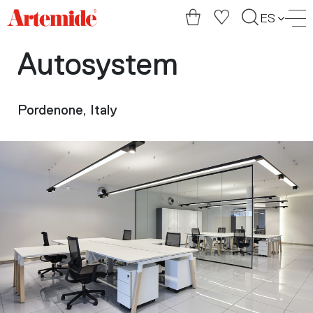
Artemide
ES
home
page
Autosystem
Pordenone, Italy