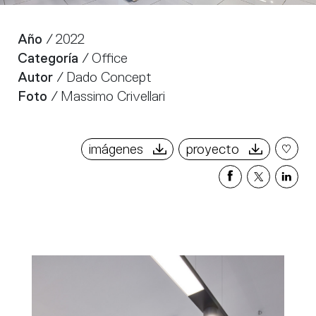
Año
/ 2022
Categoría
/ Office
Autor
/ Dado Concept
Foto
/ Massimo Crivellari
imágenes
proyecto
Share
Share
Sha
on
on
on
Facebook
X
Link