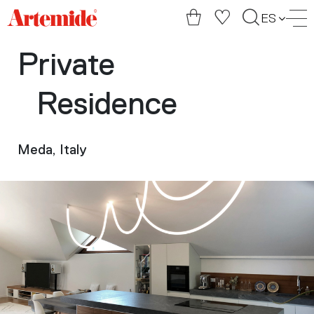
Artemide
ES
home
page
Private
Residence
Meda, Italy