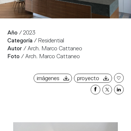
Año
/ 2023
Categoría
/ Residential
Autor
/ Arch. Marco Cattaneo
Foto
/ Arch. Marco Cattaneo
imágenes
proyecto
Share
Share
Sha
on
on
on
Facebook
X
Link