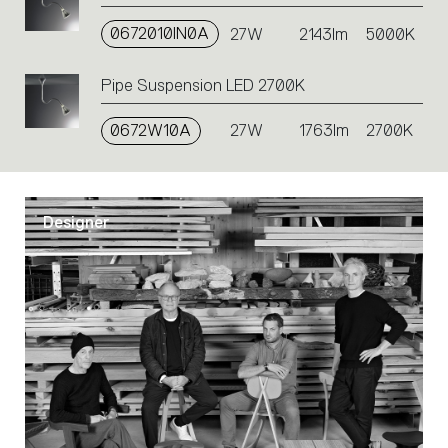
on
0672010IN0A
the
27W
2143lm
5000K
single
code
Pipe Suspension LED 2700K
or
icons
0672W10A
27W
1763lm
2700K
to
perform
an
action.
Designer