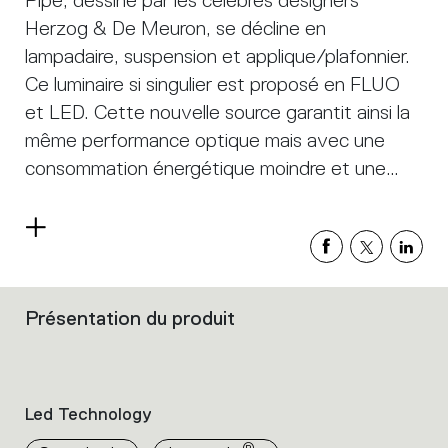
Pipe, dessiné par les célèbres designers
Herzog & De Meuron, se décline en
lampadaire, suspension et applique/plafonnier.
Ce luminaire si singulier est proposé en FLUO
et LED. Cette nouvelle source garantit ainsi la
même performance optique mais avec une
consommation énergétique moindre et une
meilleure qualité de la lumière. Flexible et
orientable, Pipe est équipée d'un réflecteur
Read
micro perforé qui, non content d'améliorer la
more
qualité d'éclairage de l'espace, enrichit
également le design de l'objet qui apparaît ainsi
Présentation du produit
Filters
constellé de points de lumière aux dimensions
that
group
variables. Matériaux : structure en acier
the
flexible peint, revêtue d’une gaine en silicone
product
Led Technology
naturelle (anti-jaunissement). Support applique
properties
within