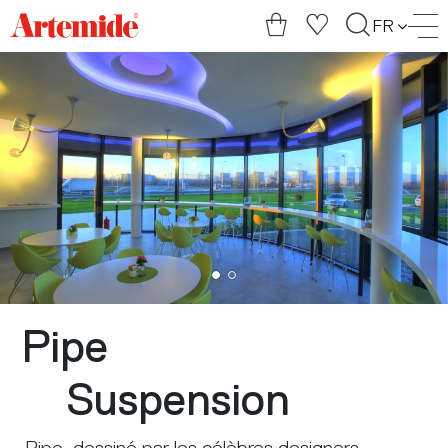
Artemide
FR
home
page
Pipe
Suspension