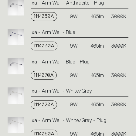
Ixa - Arm Wall - Anthracite - Plug
or
icons
1114050A
9W
465lm
3000K
to
perform
an
Ixa - Arm Wall - Blue
action.
1114030A
9W
465lm
3000K
Ixa - Arm Wall - Blue - Plug
1114070A
9W
465lm
3000K
Ixa - Arm Wall - White/Grey
1114020A
9W
465lm
3000K
Ixa - Arm Wall - White/Grey - Plug
1114060A
9W
465lm
3000K