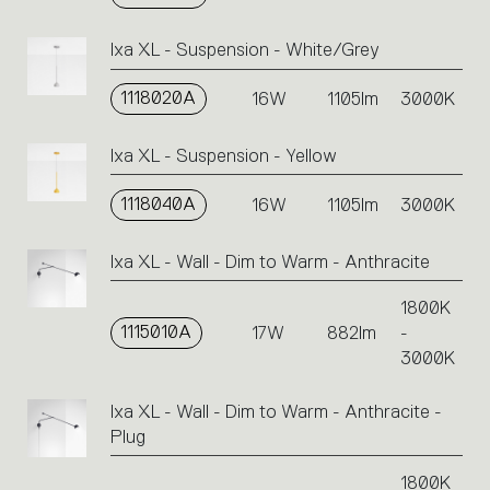
Ixa XL - Suspension - White/Grey
1118020A
16W
1105lm
3000K
Ixa XL - Suspension - Yellow
1118040A
16W
1105lm
3000K
Ixa XL - Wall - Dim to Warm - Anthracite
1800K
1115010A
17W
882lm
-
3000K
Ixa XL - Wall - Dim to Warm - Anthracite -
Plug
1800K