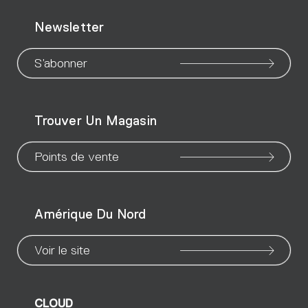
Go
Go
Go
Go
Go
Go
Go
Newsletter
to
to
to
to
to
to
to
our
our
our
our
our
our
ou
S’abonner
WeChat
Facebook
X
Instagram
Pinteres
Linke
Yo
Trouver Un Magasin
page
page
page
page
page
page
pa
Points de vente
Amérique Du Nord
Voir le site
CLOUD