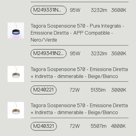
M249331IN2APP
95W
3232lm
3600K
Tagora Sospensione 570 - Pure Integralis -
Emissione Diretta - APP Compatible -
Nero/Verde
M249341IN2APP
95W
3232lm
3600K
Tagora Sospensione 570 - Emissione Diretta
+ Indiretta - dimmerabile - Beige/Bianco
M240221
72W
5135lm
3000K
Tagora Sospensione 570 - Emissione Diretta
+ Indiretta - dimmerabile - Beige/Bianco
M240321
72W
5507lm
4000K