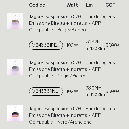
Codice
Watt
Lm
CCT
codici
prodotto.
Tagora Sospensione 570 - Pure Integralis -
Cliccare
Emissione Diretta + Indiretta - APP
sul
singolo
Compatible - Beige/Bianco
codice
o
3232lm
M240321IN2APP
109W
3600K
sulle
+ 1200lm
icone
per
Tagora Sospensione 570 - Pure Integralis -
eseguire
Emissione Diretta + Indiretta - APP
un’azione.
Compatible - Grigio/Bianco
3232lm
M240361IN2APP
109W
3600K
+ 1200lm
Tagora Sospensione 570 - Pure Integralis -
Emissione Diretta + Indiretta - APP
Compatible - Nero/Arancione