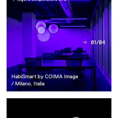
01
/
04
02
03
04
HabiSmart by COIMA Image
/ Milano, Italia