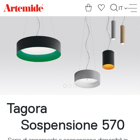
Artemide
IT
home
page
Tagora
Sospensione 570