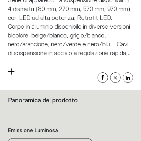
Serie di apparecchi a sospensione disponibili in
4 diametri (80 mm, 270 mm, 570 mm, 970 mm),
con LED ad alta potenza, Retrofit LED.
Corpo in alluminio disponibile in diverse versioni
bicolore: beige/bianco, grigio/bianco,
nero/arancione, nero/verde e nero/blu. Cavi
di sospensione in acciaio a regolazione rapida,
lunghezza 2 metri. Tagora 80 e 270 offrono un
faretto ad alta potenza con ottica in alluminio.
Leggi
Tagora 270 utilizza un sistema proprietario
di
più
basato su una lente ibrida combinata con
riflettore. Questo sistema aiuta a creare fasci
Panoramica del prodotto
Filtri
stretti definiti utilizzando moduli LED ad alta
che
raggruppano
potenza di grandi dimensioni. Tagora 570 e
le
970 offrono un tipo di illuminazione diffusa
caratteristiche
Emissione Luminosa
altamente confortevole tramite un diffusore in
dei
prodotti