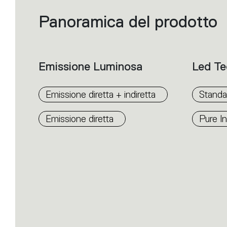
Panoramica del prodotto
Filtri
che
raggruppano
le
caratteristiche
dei
prodotti
Emissione Luminosa
Led Te
all’interno
della
famiglia.
Seleziona
Emissione diretta + indiretta
Standa
i
filtri
per
Emissione diretta
Pure In
individuare
il
prodotto
desiderato.