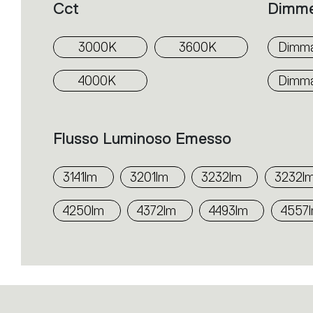
Cct
Dimm
3000K
3600K
Dimmab
4000K
Dimma
Flusso Luminoso Emesso
3141lm
3201lm
3232lm
3232l
4250lm
4372lm
4493lm
4557