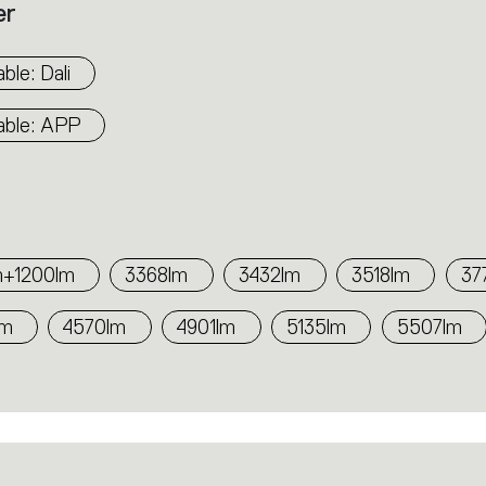
er
le: Dali
ble: APP
m+1200lm
3368lm
3432lm
3518lm
37
lm
4570lm
4901lm
5135lm
5507lm