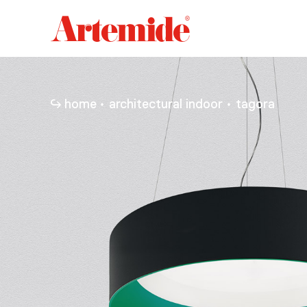
Artemide
home
page
home
architectural indoor
tagora