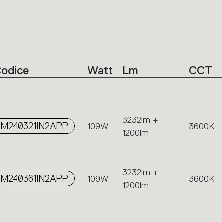
odice
Watt
Lm
CCT
3232lm +
M240321IN2APP
109W
3600K
1200lm
3232lm +
M240361IN2APP
109W
3600K
1200lm