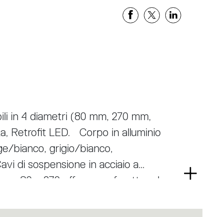
ili in 4 diametri (80 mm, 270 mm,
, Retrofit LED. Corpo in alluminio
ige/bianco, grigio/bianco,
vi di sospensione in acciaio a
Legg
gora 80 e 270 offrono un faretto ad
di
a 270 utilizza un sistema
più
binata con riflettore. Questo