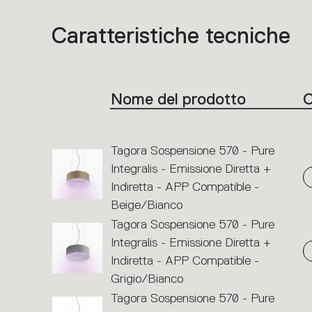
Caratteristiche tecniche
Elenco
dei
codici
prodotto.
Cliccare
sul
singolo
Nome del prodotto
C
codice
o
sulle
icone
per
eseguire
Tagora Sospensione 570 - Pure
un’azione.
Integralis - Emissione Diretta +
Indiretta - APP Compatible -
Beige/Bianco
Tagora Sospensione 570 - Pure
Integralis - Emissione Diretta +
Indiretta - APP Compatible -
Grigio/Bianco
Tagora Sospensione 570 - Pure