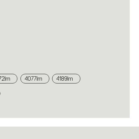
72lm
4077lm
4189lm