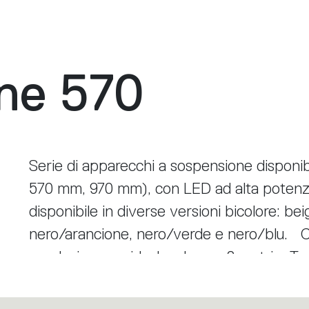
ne 570
Serie di apparecchi a sospensione disponib
570 mm, 970 mm), con LED ad alta potenza
disponibile in diverse versioni bicolore: be
nero/arancione, nero/verde e nero/blu. Ca
regolazione rapida, lunghezza 2 metri. Ta
alta potenza con ottica in alluminio. Tagor
proprietario basato su una lente ibrida com