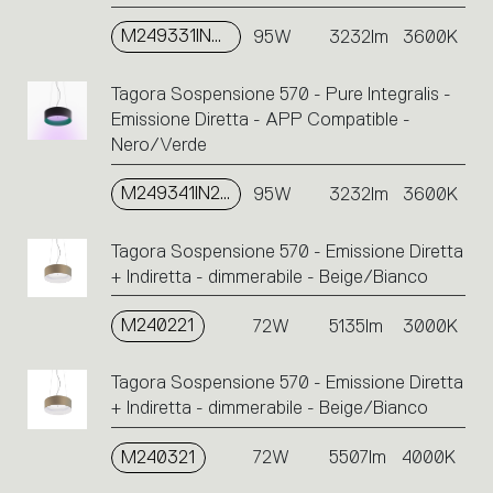
M249331IN2APP
95W
3232lm
3600K
Tagora Sospensione 570 - Pure Integralis -
Emissione Diretta - APP Compatible -
Nero/Verde
M249341IN2APP
95W
3232lm
3600K
Tagora Sospensione 570 - Emissione Diretta
+ Indiretta - dimmerabile - Beige/Bianco
M240221
72W
5135lm
3000K
Tagora Sospensione 570 - Emissione Diretta
+ Indiretta - dimmerabile - Beige/Bianco
M240321
72W
5507lm
4000K