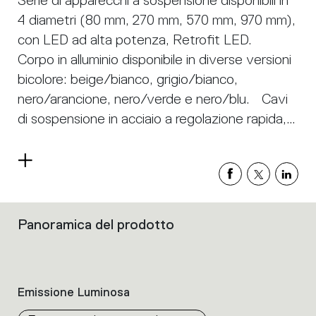
Serie di apparecchi a sospensione disponibili in
4 diametri (80 mm, 270 mm, 570 mm, 970 mm),
con LED ad alta potenza, Retrofit LED.
Corpo in alluminio disponibile in diverse versioni
bicolore: beige/bianco, grigio/bianco,
nero/arancione, nero/verde e nero/blu. Cavi
di sospensione in acciaio a regolazione rapida,
lunghezza 2 metri. Tagora 80 e 270 offrono un
faretto ad alta potenza con ottica in alluminio.
Leggi
Tagora 270 utilizza un sistema proprietario
di
più
basato su una lente ibrida combinata con
riflettore. Questo sistema aiuta a creare fasci
Panoramica del prodotto
Filtri
stretti definiti utilizzando moduli LED ad alta
che
raggruppano
potenza di grandi dimensioni. Tagora 570 e
le
970 offrono un tipo di illuminazione diffusa
caratteristiche
Emissione Luminosa
altamente confortevole tramite un diffusore in
dei
prodotti