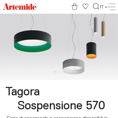
Artemide
IT
home
page
Tagora
Sospensione 570