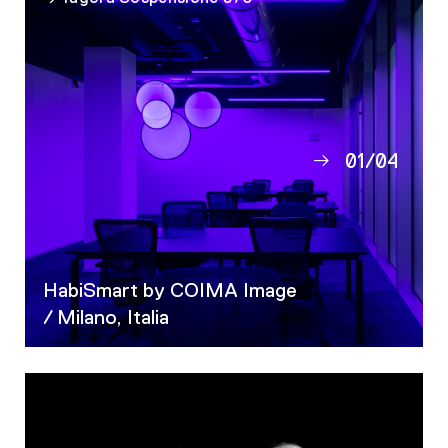
01
/
04
02
03
04
HabiSmart by COIMA Image
/ Milano, Italia