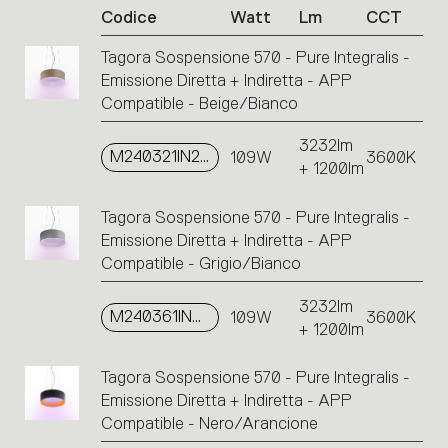
Codice
Watt
Lm
CCT
codici
prodotto.
Tagora Sospensione 570 - Pure Integralis -
Cliccare
Emissione Diretta + Indiretta - APP
sul
singolo
Compatible - Beige/Bianco
codice
o
3232lm
M240321IN2APP
109W
3600K
sulle
+ 1200lm
icone
per
Tagora Sospensione 570 - Pure Integralis -
eseguire
Emissione Diretta + Indiretta - APP
un’azione.
Compatible - Grigio/Bianco
3232lm
M240361IN2APP
109W
3600K
+ 1200lm
Tagora Sospensione 570 - Pure Integralis -
Emissione Diretta + Indiretta - APP
Compatible - Nero/Arancione