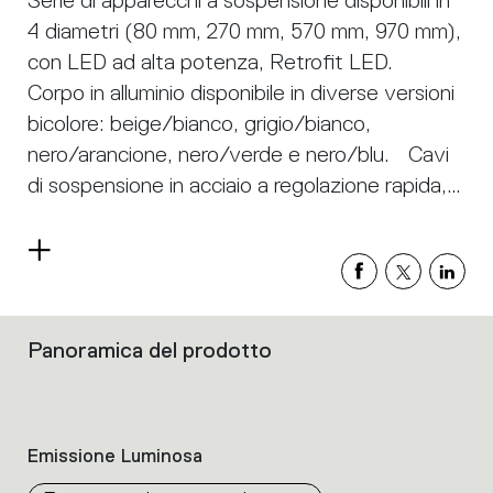
Serie di apparecchi a sospensione disponibili in
4 diametri (80 mm, 270 mm, 570 mm, 970 mm),
con LED ad alta potenza, Retrofit LED.
Corpo in alluminio disponibile in diverse versioni
bicolore: beige/bianco, grigio/bianco,
nero/arancione, nero/verde e nero/blu. Cavi
di sospensione in acciaio a regolazione rapida,
lunghezza 2 metri. Tagora 80 e 270 offrono un
faretto ad alta potenza con ottica in alluminio.
Leggi
Tagora 270 utilizza un sistema proprietario
di
più
basato su una lente ibrida combinata con
riflettore. Questo sistema aiuta a creare fasci
Panoramica del prodotto
Filtri
stretti definiti utilizzando moduli LED ad alta
che
raggruppano
potenza di grandi dimensioni. Tagora 570 e
le
970 offrono un tipo di illuminazione diffusa
caratteristiche
Emissione Luminosa
altamente confortevole tramite un diffusore in
dei
prodotti