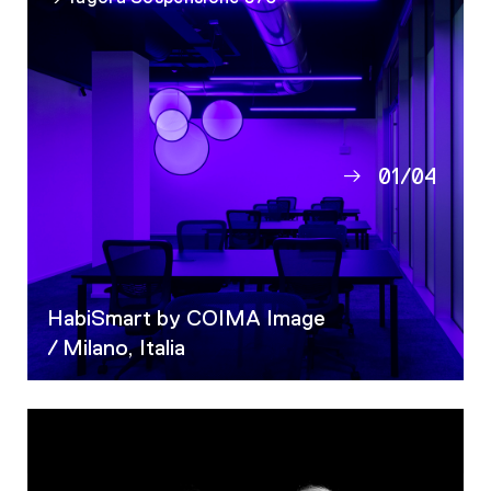
01
/
04
02
03
04
HabiSmart by COIMA Image
/ Milano, Italia