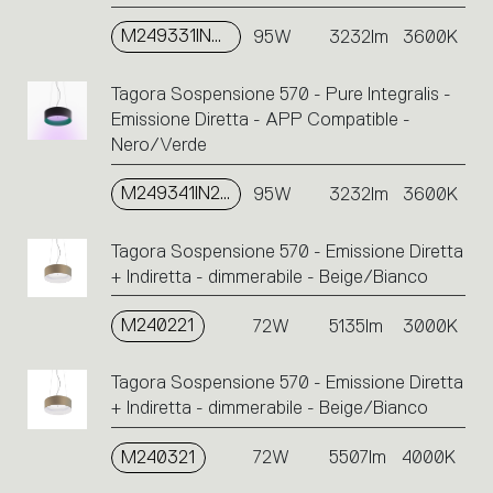
M249331IN2APP
95W
3232lm
3600K
Tagora Sospensione 570 - Pure Integralis -
Emissione Diretta - APP Compatible -
Nero/Verde
M249341IN2APP
95W
3232lm
3600K
Tagora Sospensione 570 - Emissione Diretta
+ Indiretta - dimmerabile - Beige/Bianco
M240221
72W
5135lm
3000K
Tagora Sospensione 570 - Emissione Diretta
+ Indiretta - dimmerabile - Beige/Bianco
M240321
72W
5507lm
4000K