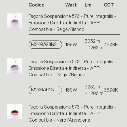
Codice
Watt
Lm
CCT
codici
prodotto.
Tagora Sospensione 570 - Pure Integralis -
Cliccare
Emissione Diretta + Indiretta - APP
sul
singolo
Compatible - Beige/Bianco
codice
o
3232lm
M240321IN2APP
109W
3600K
sulle
+ 1200lm
icone
per
Tagora Sospensione 570 - Pure Integralis -
eseguire
Emissione Diretta + Indiretta - APP
un’azione.
Compatible - Grigio/Bianco
3232lm
M240361IN2APP
109W
3600K
+ 1200lm
Tagora Sospensione 570 - Pure Integralis -
Emissione Diretta + Indiretta - APP
Compatible - Nero/Arancione