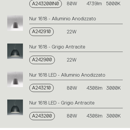
A243200IN0
80W
4739lm
5000K
un’azione.
Nur 1618 - Alluminio Anodizzato
A242910
22W
Nur 1618 - Grigio Antracite
A242900
22W
Nur 1618 LED - Alluminio Anodizzato
A243210
80W
4308lm
3000K
Nur 1618 LED - Grigio Antracite
A243200
80W
4308lm
3000K