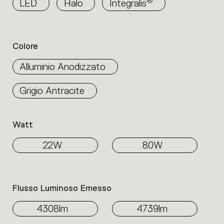
®
LED
Halo
Integralis
all’interno
della
famiglia.
Seleziona
Colore
i
filtri
Alluminio Anodizzato
per
individuare
Grigio Antracite
il
prodotto
desiderato.
Watt
22W
80W
Flusso Luminoso Emesso
4308lm
4739lm