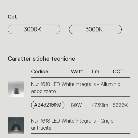
Cct
3000K
5000K
Caratteristiche tecniche
Elenco
dei
Codice
Watt
Lm
CCT
codici
prodotto.
Nur 1618 LED White Integralis - Alluminio
Cliccare
anodizzato
sul
singolo
codice
A243210IN0
80W
4739lm
5000K
o
sulle
Nur 1618 LED White Integralis - Grigio
icone
antracite
per
eseguire