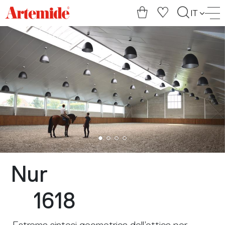
Artemide
IT
home
page
Nur
1618