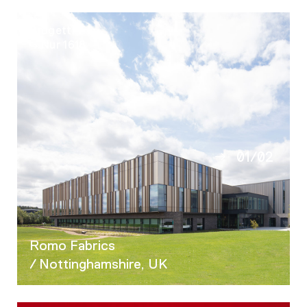
Progetti
Nur 1618
01
/
02
02
Romo Fabrics
/ Nottinghamshire, UK