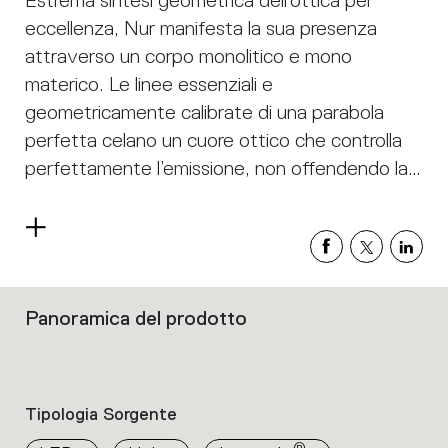
Estrema sintesi geometrica dell’ottica per
eccellenza, Nur manifesta la sua presenza
attraverso un corpo monolitico e mono
materico. Le linee essenziali e
geometricamente calibrate di una parabola
perfetta celano un cuore ottico che controlla
perfettamente l’emissione, non offendendo la
visione diretta. Assicura un’illuminazione
generale dell’ambiente grazie anche
Leggi
all’emissione indiretta. Artemide App
di
più
Compatible.
Panoramica del prodotto
Filtri
che
raggruppano
le
caratteristiche
Tipologia Sorgente
dei
prodotti