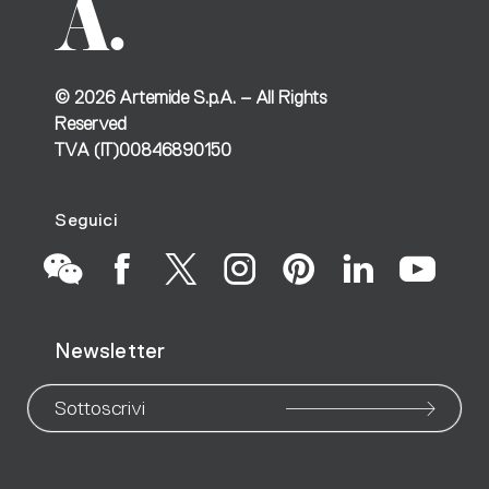
©
2026
Artemide S.p.A. – All Rights
Reserved
TVA (IT)00846890150
Seguici
Vai
Vai
Vai
Vai
Vai
Vai
Vai
Newsletter
alla
alla
alla
alla
alla
alla
all
nostra
nostra
nostra
nostra
nostra
nostr
nos
Sottoscrivi
pagina
pagina
pagina
pagina
pagina
pagin
pa