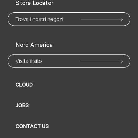
Store Locator
WeChat
Facebook
X
Instagram
Pinteres
Linke
Yo
Trova i nostri negozi
Nord America
Visita il sito
CLOUD
JOBS
CONTACT US