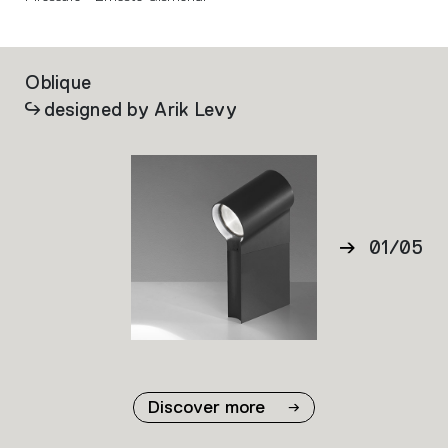
Oblique
Pi
designed by Arik Levy
01
/
05
02
03
04
05
Discover more