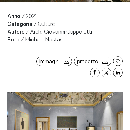
Anno
/ 2021
Categoria
/ Culture
Autore
/ Arch. Giovanni Cappelletti
Foto
/ Michele Nastasi
immagini
progetto
Condividi
Condivi
Cond
su
su
su
Facebook
X
Link