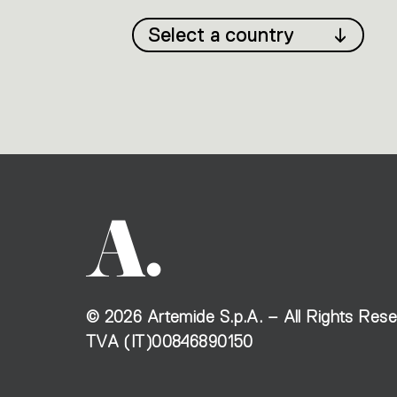
Select a country
©
2026
Artemide S.p.A. – All Rights Res
TVA (IT)00846890150