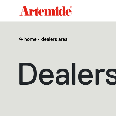
Artemide
home
page
home
dealers area
Dealer