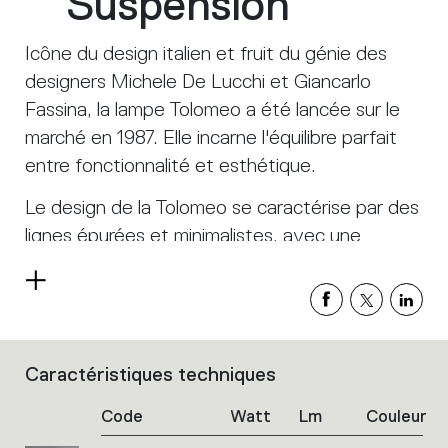
Suspension
Icône du design italien et fruit du génie des
designers Michele De Lucchi et Giancarlo
Fassina, la lampe Tolomeo a été lancée sur le
marché en 1987. Elle incarne l'équilibre parfait
entre fonctionnalité et esthétique.
Le design de la Tolomeo se caractérise par des
lignes épurées et minimalistes, avec une
structure en aluminium. Ce matériau confère à
Read
la lampe non seulement une apparence
more
moderne et sophistiquée, mais aussi une
légèreté et une robustesse remarquables.
Caractéristiques techniques
List
L'un des éléments distinctifs de la Tolomeo est
of
Code
Watt
Lm
Couleur
son système de bras articulés. Grâce à un
product
codes.
mécanisme à ressorts innovant, la lampe peut