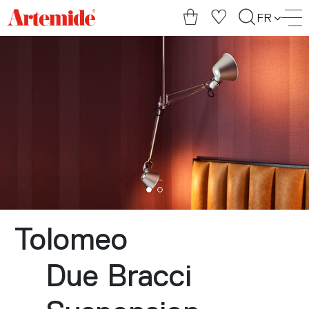
Artemide
FR
home
page
Tolomeo
Due Bracci