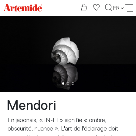
Artemide
FR
home
page
Mendori
En japonais, « IN-EI » signifie « ombre,
obscurité, nuance ». L'art de l'éclairage doit