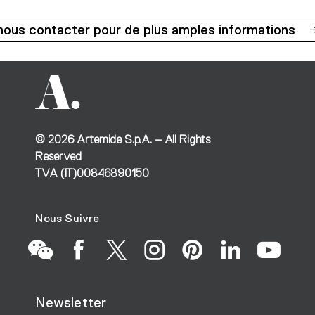
nous contacter pour de plus amples informations
©
2026
Artemide S.p.A. – All Rights
Reserved
TVA (IT)00846890150
Nous Suivre
Go
Go
Go
Go
Go
Go
Go
Newsletter