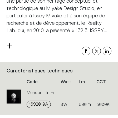
une partie de son héritage conceptuel et
technologique au Miyake Design Studio, en
particulier à Issey Miyake et à son équipe de
recherche et de développement, le Reality
Lab. qui, en 2010, a présenté « 132 5. ISSEY
MIYAKE ». Ce nouveau processus a été
développé en utilisant un programme
Read
mathématique mis au point à partir des
more
principes de géométrie tridimensionnelle du
mathématicien Jun Mitani. 132 5. ISSEY
Caractéristiques techniques
List
MIYAKE est une méthode extrêmement
of
ingénieuse qui ouvre un champ inédit aux
Code
Watt
Lm
CCT
product
codes.
recherches en technologies textiles, d'abord
Mendori - In Ei
Click
appliquée à la création de vêtements d'un
on
type nouveau. Ce projet issu de l'alliance entre
1692010A
the
8W
600lm
3000K
single
la créativité et les mathématiques donne
code