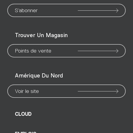
to
to
to
to
to
to
to
our
our
our
our
our
our
ou
S’abonner
WeChat
Facebook
X
Instagram
Pinteres
Linke
Yo
Trouver Un Magasin
page
page
page
page
page
page
pa
Points de vente
Amérique Du Nord
Voir le site
CLOUD