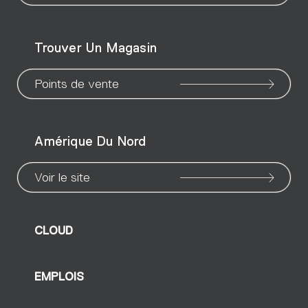
WeChat
Facebook
X
Instagram
Pinteres
Linke
Yo
Trouver Un Magasin
page
page
page
page
page
page
pa
Points de vente
Amérique Du Nord
Voir le site
CLOUD
EMPLOIS