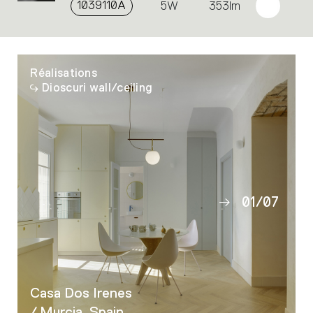
1039110A
5W
353lm
Réalisations
Dioscuri wall/ceiling
01
/
07
02
03
04
05
Casa Dos Irenes
06
/ Murcia, Spain