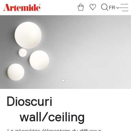
Artemide
FR
home
page
Dioscuri
wall
/
ceiling