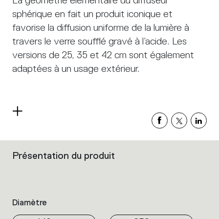
La géométrie élémentaire du diffuseur
sphérique en fait un produit iconique et
favorise la diffusion uniforme de la lumière à
travers le verre soufflé gravé à l’acide. Les
versions de 25, 35 et 42 cm sont également
adaptées à un usage extérieur.
Read
more
Présentation du produit
Filters
that
group
the
product
Diamètre
properties
within