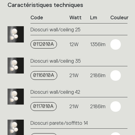
Caractéristiques techniques
List
of
Code
Watt
Lm
Couleur
product
codes.
Dioscuri wall/ceiling 25
Click
on
the
0112010A
12W
1356lm
single
code
Dioscuri wall/ceiling 35
or
icons
to
0116010A
21W
2186lm
perform
an
Dioscuri wall/ceiling 42
action.
0117010A
21W
2186lm
Dioscuri parete/soffitto 14