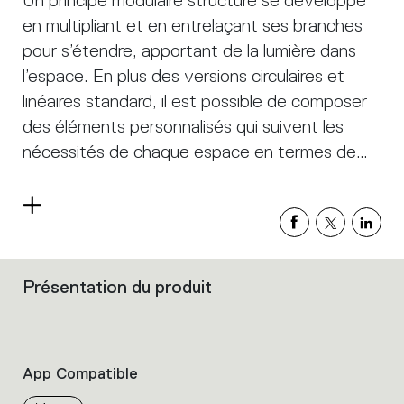
Un principe modulaire structuré se développe
en multipliant et en entrelaçant ses branches
pour s’étendre, apportant de la lumière dans
l’espace. En plus des versions circulaires et
linéaires standard, il est possible de composer
des éléments personnalisés qui suivent les
nécessités de chaque espace en termes de
géométrie et de taille.
Read
more
Présentation du produit
Filters
that
group
the
product
App Compatible
properties
within