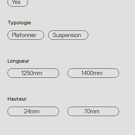
Yes
the
family.
Select
Typologie
the
filters
Plafonnier
Suspension
to
identify
the
desired
Longueur
product.
1250mm
1400mm
Hauteur
24mm
70mm