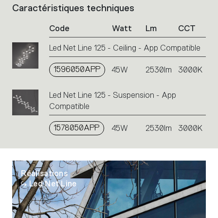
Caractéristiques techniques
List
of
Code
Watt
Lm
CCT
product
codes.
Led Net Line 125 - Ceiling - App Compatible
Click
on
1596050APP
the
45W
2530lm
3000K
single
code
Led Net Line 125 - Suspension - App
or
Compatible
icons
to
1578050APP
45W
2530lm
3000K
perform
an
action.
Réalisations
Led Net Line