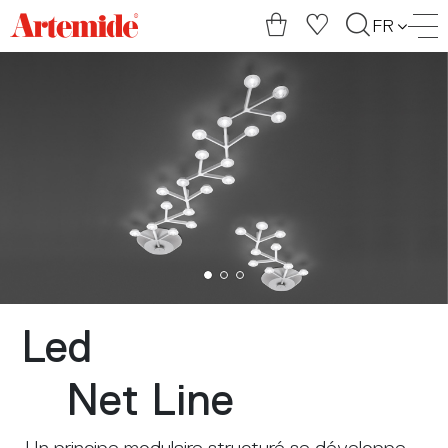
Artemide
FR
home
page
Led
Net Line