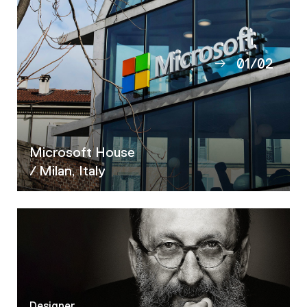
01
/
02
02
Microsoft House
/ Milan, Italy
Designer