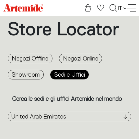
Artemide
IT
home
Store Locator
page
Negozi Offline
Negozi Online
Showroom
Sedi e Uffici
Cerca le sedi e gli uffici Artemide nel mondo
United Arab Emirates