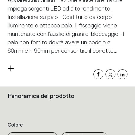
Apparecchio di illuminazione a luce diretta che
impiega sorgenti LED ad alto rendimento.
Installazione su palo . Costituito da corpo
illuminante e attacco palo. Il fissaggio viene
mantenuto con l’ausilio di grani di bloccaggio. Il
palo non fornito dovrà avere un codolo ø
60mm e h 90mm per consentire il corretto
fissaggio del testa palo. L’altezza del palo
dovrà essere di 4m dal suolo per avere una
Leggi
superficie illuminata correttamente. In tali
di
più
condizioni si possono installare pali ad una
distanza di 15 m adatti per illuminare una
Panoramica del prodotto
Filtri
carreggiata di 4 m in modo da essere conformi
che
raggruppano
alla classe S3 per piste ciclabili. Corpo in
le
alluminio EN AB44100, attacco palo in ferro
caratteristiche
Colore
zincato, guarnizioni in silicone. Alimentatore
dei
prodotti