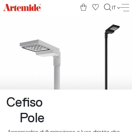
Artemide
IT
home
page
Cefiso
Pole