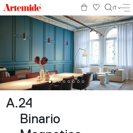
Artemide
IT
home
page
A.24
Binario