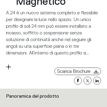
Magnetico
A.24 è un nuovo sistema completo e flessibile
per disegnare la luce nello spazio. Un unico
profilo di soli 24 mm può essere installato a
incasso, soffitto o sospensione senza
soluzione di continuità anche nel seguire gli
angoli su una superficie piana o in tre
dimensioni. All’interno di questo profilo si
inseriscono diverse performance: luce diffusa,
ottiche sharp in tre aperture o un intelligente
Leggi
Scarica Brochure
binario magnetico. A.24 diventa così non solo
di
più
un sistema flessibile ma una piattaforma aperta
ad accogliere altri prodotti della collezione
Architectural. Nella versione a sospensione
Panoramica del prodotto
Filtri
queste performance possono essere integrate
che
con emissione indiretta. Le tre soluzioni
raggruppano