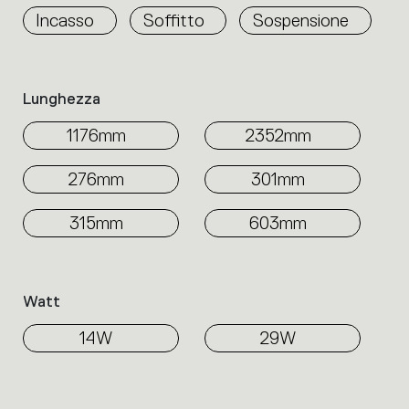
Incasso
Soffitto
Sospensione
Lunghezza
1176mm
2352mm
276mm
301mm
315mm
603mm
Watt
14W
29W