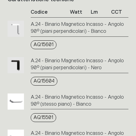
dei
Codice
Watt
Lm
CCT
codici
prodotto.
A.24 - Binario Magnetico Incasso - Angolo
Cliccare
90° (piani perpendicolari) - Bianco
sul
singolo
codice
AQ15601
o
sulle
A.24 - Binario Magnetico Incasso - Angolo
icone
90° (piani perpendicolari) - Nero
per
eseguire
AQ15604
un’azione.
A.24 - Binario Magnetico Incasso - Angolo
90° (stesso piano) - Bianco
AQ15501
A.24 - Binario Magnetico Incasso - Angolo