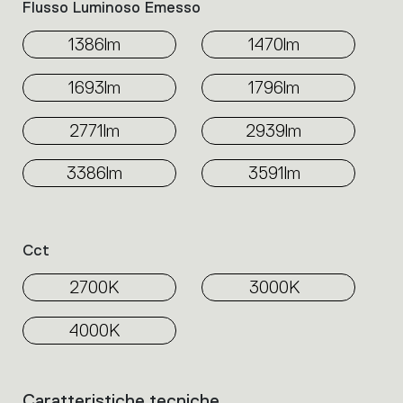
Flusso Luminoso Emesso
1386lm
1470lm
1693lm
1796lm
2771lm
2939lm
3386lm
3591lm
Cct
2700K
3000K
4000K
Caratteristiche tecniche
Elenco