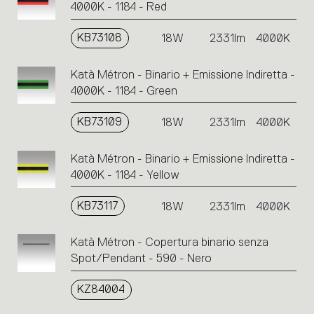
4000K - 1184 - Red
KB73108
18W
2331lm
4000K
Katà Métron - Binario + Emissione Indiretta -
4000K - 1184 - Green
KB73109
18W
2331lm
4000K
Katà Métron - Binario + Emissione Indiretta -
4000K - 1184 - Yellow
KB73117
18W
2331lm
4000K
Katà Métron - Copertura binario senza
Spot/Pendant - 590 - Nero
KZ84004