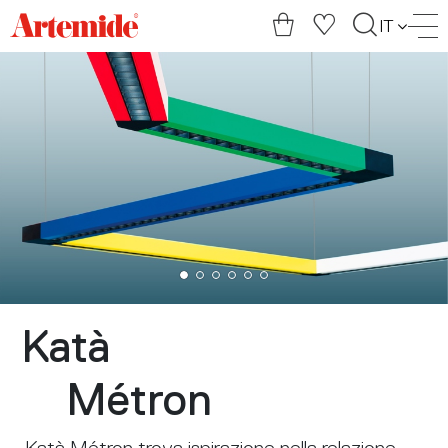
Artemide
IT
home
page
Katà
Métron