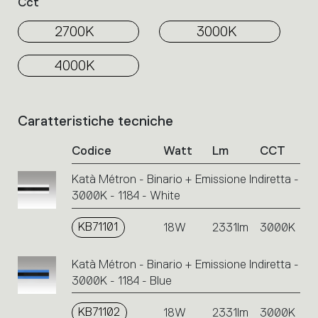
Cct
2700K
3000K
4000K
Caratteristiche tecniche
Elenco
dei
Codice
Watt
Lm
CCT
codici
prodotto.
Katà Métron - Binario + Emissione Indiretta -
Cliccare
3000K - 1184 - White
sul
singolo
codice
KB71101
18W
2331lm
3000K
o
sulle
Katà Métron - Binario + Emissione Indiretta -
icone
3000K - 1184 - Blue
per
eseguire
KB71102
18W
2331lm
3000K
un’azione.