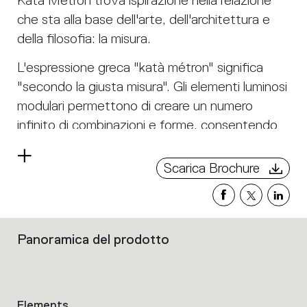
Katà Métron trova ispirazione nella relazione
che sta alla base dell'arte, dell'architettura e
della filosofia: la misura.
L'espressione greca "katà métron" significa
"secondo la giusta misura". Gli elementi luminosi
modulari permettono di creare un numero
infinito di combinazioni e forme, consentendo
di progettare scenari luminosi su misura rispetto
Leggi
agli spazi e alle esigenze delle attività che vi si
Scarica Brochure
di
svolgono.
più
Presentato nel 2021 con la tecnologia ottica
Refractive, si è evoluto per combinare diversi
Panoramica del prodotto
Filtri
tipi di emissione luminosa per definire sempre
che
più la "giusta misura" della luce in qualsiasi tipo
raggruppano
le
di ambiente.
caratteristiche
Elements