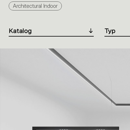
Products
Architectural Indoor
filter
Katalog
Typ
Products
list