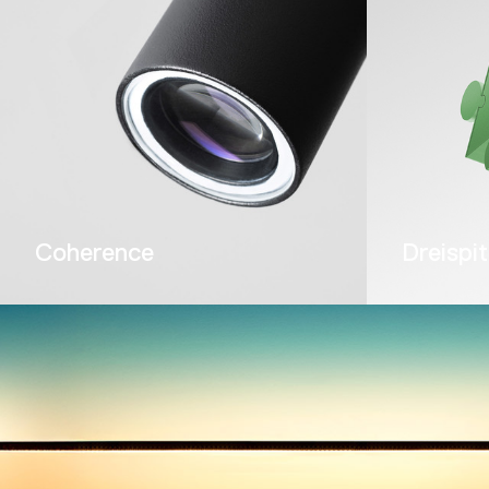
Coherence
Dreispi