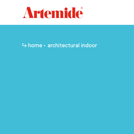
Artemide
home
page
home
architectural indoor