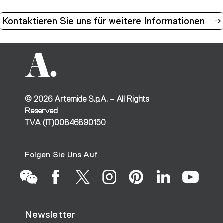
Kontaktieren Sie uns für weitere Informationen
©
2026
Artemide S.p.A. – All Rights
Reserved
TVA (IT)00846890150
Folgen Sie Uns Auf
Go
Go
Go
Go
Go
Go
Go
Newsletter