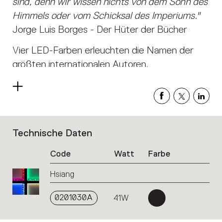
sind, denn wir wissen nichts von dem Sohn des
Himmels oder vom Schicksal des Imperiums."
Jorge Luis Borges - Der Hüter der Bücher
Vier LED-Farben erleuchten die Namen der
größten internationalen Autoren.
Read
more
Technische Daten
List
of
Code
Watt
Farbe
product
codes.
Hsiang
Click
on
the
0201030A
41W
single
code