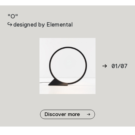
"O"
Al
designed by Elemental
01
/
07
02
03
04
05
06
Discover more
07