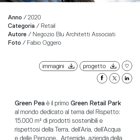
Anno
/ 2020
Categoria
/ Retail
Autore
/ Negozio Blu Architetti Associati
Foto
/ Fabio Oggero
immagini
progetto
Condividi
Condivi
Cond
su
su
su
Facebook
X
Link
Green Pea
è il primo
Green Retail Park
al mondo dedicato al tema del Rispetto:
15.000 m² di prodotti sostenibili e
rispettosi della Terra, dell’Aria, dell’Acqua
e delle Persone. Artemide, azienda della