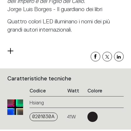
dell’Impero e del Figlio del Cielo.”
Jorge Luis Borges - Il guardiano dei libri
Quattro colori LED illuminano i nomi dei più
grandi autori internazionali.
Leggi
di
più
Caratteristiche tecniche
Elenco
dei
Codice
Watt
Colore
codici
prodotto.
Hsiang
Cliccare
sul
singolo
0201030A
41W
codice
o