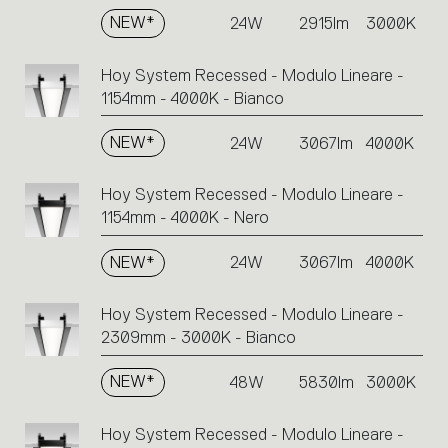
eseguire
NEW*
24W
2915lm
3000K
un’azione.
Hoy System Recessed - Modulo Lineare -
1154mm - 4000K - Bianco
NEW*
24W
3067lm
4000K
Hoy System Recessed - Modulo Lineare -
1154mm - 4000K - Nero
NEW*
24W
3067lm
4000K
Hoy System Recessed - Modulo Lineare -
2309mm - 3000K - Bianco
NEW*
48W
5830lm
3000K
Hoy System Recessed - Modulo Lineare -