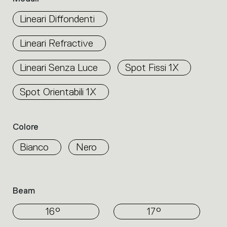
dei
prodotti
Lineari Diffondenti
all’interno
della
Lineari Refractive
famiglia.
Seleziona
Lineari Senza Luce
Spot Fissi 1X
i
filtri
per
Spot Orientabili 1X
individuare
il
prodotto
Colore
desiderato.
Bianco
Nero
Beam
16°
17°