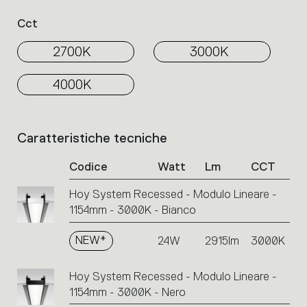
Cct
2700K
3000K
4000K
Caratteristiche tecniche
Elenco
dei
Codice
Watt
Lm
CCT
codici
prodotto.
Hoy System Recessed - Modulo Lineare -
Cliccare
1154mm - 3000K - Bianco
sul
singolo
codice
NEW*
24W
2915lm
3000K
o
sulle
Hoy System Recessed - Modulo Lineare -
icone
1154mm - 3000K - Nero
per