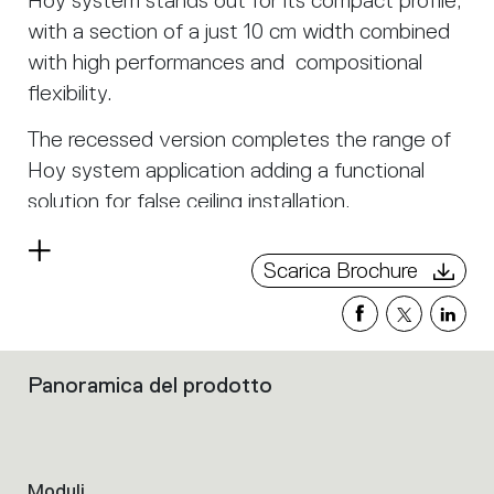
Hoy system stands out for its compact profile,
with a section of a just 10 cm width combined
with high performances and compositional
flexibility.
The recessed version completes the range of
Hoy system application adding a functional
solution for false ceiling installation.
It mixes light modules with diffused, controlled
Leggi
Scarica Brochure
refractive and adjustable spotlight emissions.
di
più
Spotlights feature 4 distinct beams and are
now available not only in 90 mm diameter but
Panoramica del prodotto
also in a smaller dimension of 65 mm diameter.
Filtri
che
raggruppano
le
caratteristiche
Moduli