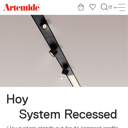
Artemide
IT
home
page
Hoy
System Recessed