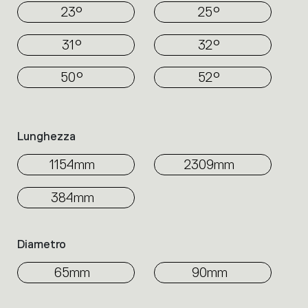
23°
25°
31°
32°
50°
52°
Lunghezza
1154mm
2309mm
384mm
Diametro
65mm
90mm