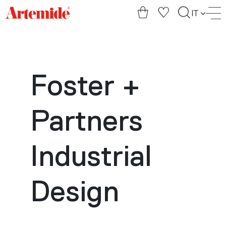
Artemide
IT
home
page
Foster +
Partners
Industrial
Design