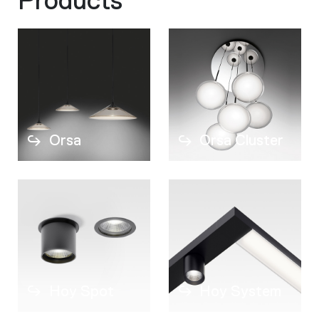
Products
cultura del “progettare attraverso il fare”. I
progetti evolvono grazie alla prototipazione e
alla sperimentazione continua, affinando le
soluzioni attraverso modellazione digitale e
lavorazione manuale.
Orsa
Orsa Cluster
Hoy Spot
Hoy System