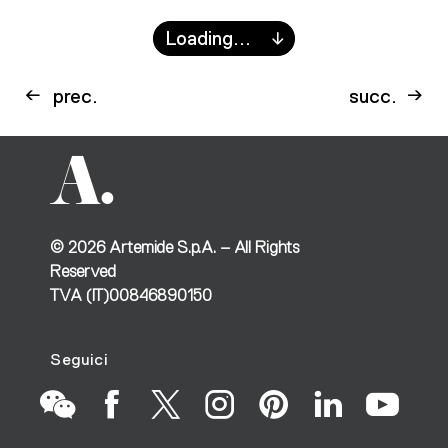
Loading...
prec.
succ.
©
2026
Artemide S.p.A. – All Rights
Reserved
TVA (IT)00846890150
Seguici