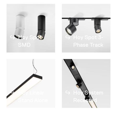
Hoy Spot
Hoy Spot 3-
SMD
Phase Track
Hoy Linear
Hoy System
Stand Alone
Recessed