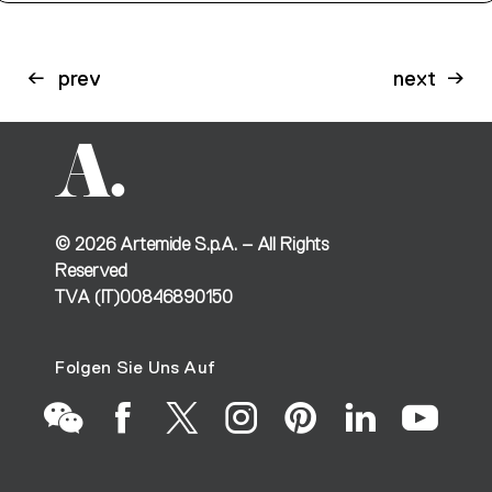
prev
next
©
2026
Artemide S.p.A. – All Rights
Reserved
TVA (IT)00846890150
Folgen Sie Uns Auf
Go
Go
Go
Go
Go
Go
Go