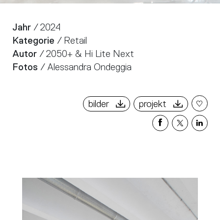
Jahr
/ 2024
Kategorie
/ Retail
Autor
/ 2050+ & Hi Lite Next
Fotos
/ Alessandra Ondeggia
bilder
projekt
Share
Share
Sha
on
on
on
Facebook
X
Link