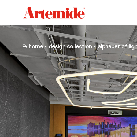
Artemide
home
page
home
design collection
alphabet of lig