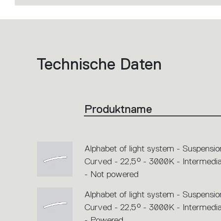
Technische Daten
List
of
product
codes.
Click
on
the
Produktname
single
code
or
icons
to
perform
Alphabet of light system - Suspensio
an
action.
Curved - 22,5° - 3000K - Intermedi
- Not powered
Alphabet of light system - Suspensio
Curved - 22,5° - 3000K - Intermedi
- Powered