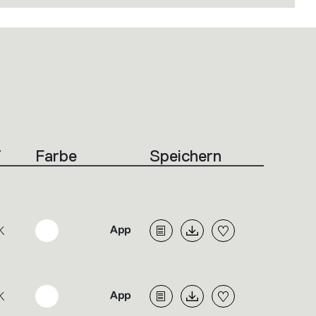
T
Farbe
Speichern
K
K