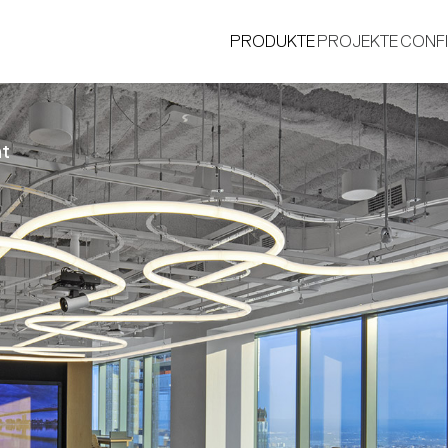
PRODUKTE
PROJEKTE
CONF
ht
®