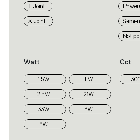
T Joint
Power
X Joint
Semi-
Not p
Watt
Cct
1.5W
11W
30
2.5W
21W
33W
3W
8W