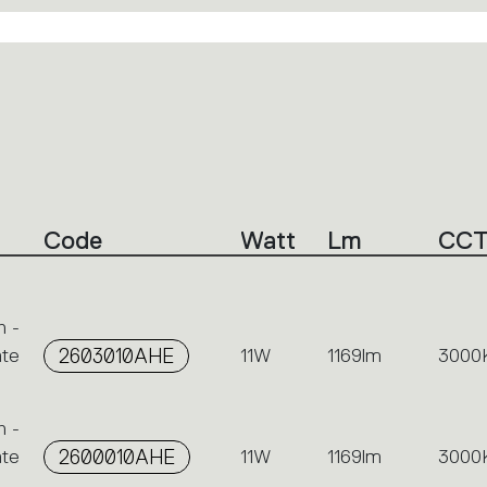
Code
Watt
Lm
CC
n -
ate
2603010AHE
11W
1169lm
3000
n -
ate
2600010AHE
11W
1169lm
3000