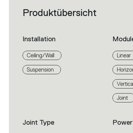
Produktübersicht
Filters
that
group
the
product
properties
within
Installation
Modul
the
family.
Select
the
Ceiling/Wall
Linear
filters
to
identify
Suspension
Horizo
the
desired
product.
Vertic
Joint
Joint Type
Power 