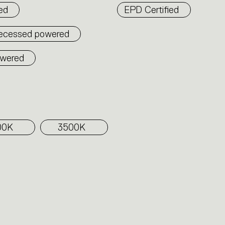
ed
EPD Certified
recessed powered
owered
00K
3500K