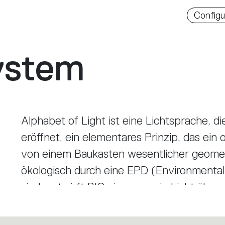
Downlo
Configu
ystem
Alphabet of Light ist eine Lichtsprache, d
eröffnet, ein elementares Prinzip, das ei
von einem Baukasten wesentlicher geomet
ökologisch durch eine EPD (Environmental P
sind, entwirft BIG eine neue, in Licht über
Alphabet of Light ermöglicht es, Licht im
Schreiben und Ausdrücken von Gedanken,
auch mit grafischen Zeichen zu gestalten
Räumen.
Verbindungen ergänzen das System aus B