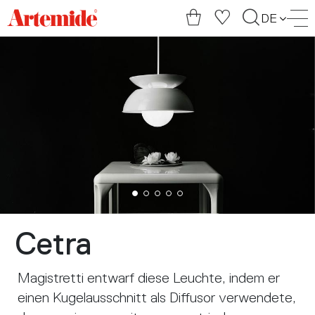
Artemide
DE
home
page
Cetra
Magistretti entwarf diese Leuchte, indem er
einen Kugelausschnitt als Diffusor verwendete,