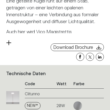
Eine geteilte Kugel ruht auf einem Stab,
getragen von einer leichten opalenen
Innenstruktur – eine Verbindung aus formaler
Ausgewogenheit und diffuser Lichtqualität.
Auch hier wird Vico Magistrettis
Entwurfsgeste zu einer funktionalen,
Read
essentiellen und zeitlosen Lösung, die die Kraft
Download Brochure
more
einer Idee durch einfache, ikonische Formen
zum Ausdruck bringt.
Technische Daten
List
of
Code
Watt
Farbe
product
codes.
Clitunno
Click
on
the
NEW*
20W
single