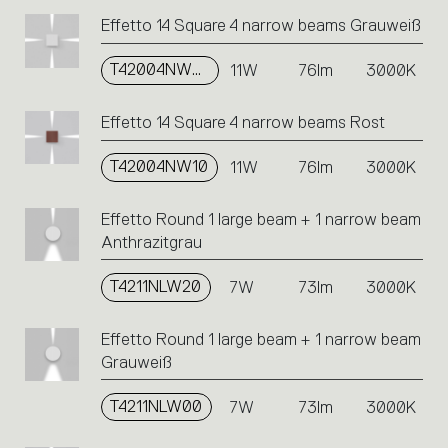
Effetto 14 Square 4 narrow beams Grauweiß
T42004NW00
11W
76lm
3000K
Effetto 14 Square 4 narrow beams Rost
T42004NW10
11W
76lm
3000K
Effetto Round 1 large beam + 1 narrow beam
Anthrazitgrau
T4211NLW20
7W
73lm
3000K
Effetto Round 1 large beam + 1 narrow beam
Grauweiß
T4211NLW00
7W
73lm
3000K