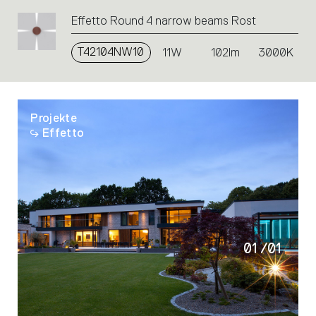
Effetto Round 4 narrow beams Rost
T42104NW10
11W
102lm
3000K
Projekte
Effetto
01
/
01