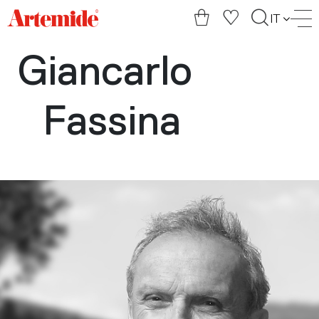
Artemide
IT
home
page
Giancarlo
Fassina